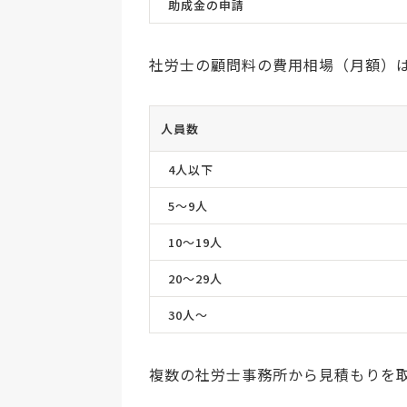
助成金の申請
社労士の顧問料の費用相場（月額）
人員数
4人以下
5〜9人
10〜19人
20〜29人
30人〜
複数の社労士事務所から見積もりを