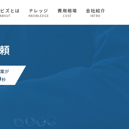
較ビズとは
ナレッジ
費用相場
会社紹介
ABOUT
KNOWLEDGE
COST
INTRO
頼
業が
0
秒