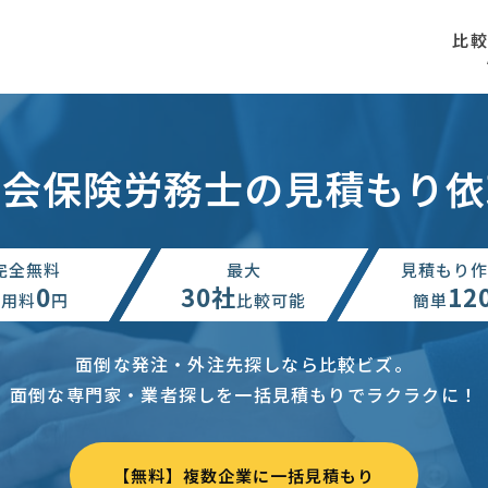
比
社会保険労務士の見積もり依
完全無料
最大
見積もり作
0
30社
12
利用料
円
比較可能
簡単
面倒な発注・外注先探しなら比較ビズ。
面倒な専門家・業者探しを一括見積もりでラクラクに！
【無料】複数企業に一括見積もり