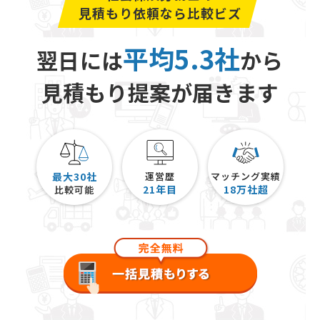
見積もり依頼なら比較ビズ
平均5.3社
翌日には
から
見積もり提案が届きます
最大30社
運営歴
マッチング実績
21
年目
18
万社超
比較可能