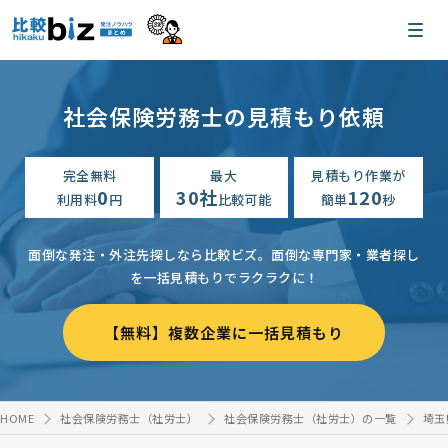
社会保険労務士の見積もり依頼
完全無料
最大
見積もり作業が
0
30社
120
利用料
円
比較可能
簡単
秒
面倒な発注・外注先探しなら比較ビズ。
面倒な専門家・業者探し
を一括見積もりでラクラクに！
【無料】複数企業に一括見積もり
HOME
社会保険労務士（社労士）
社会保険労務士（社労士）の一覧
埼玉