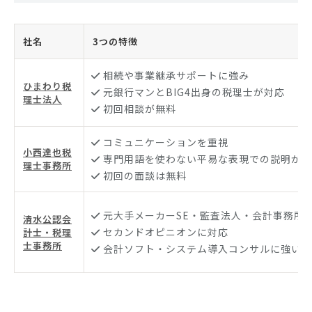
社名
3つの特徴
相続や事業継承サポートに強み
ひまわり税
元銀行マンとBIG4出身の税理士が対応
理士法人
初回相談が無料
コミュニケーションを重視
小西達也税
専門用語を使わない平易な表現での説明が得
理士事務所
初回の面談は無料
元大手メーカーSE・監査法人・会計事務所
清水公認会
セカンドオピニオンに対応
計士・税理
士事務所
会計ソフト・システム導入コンサルに強い