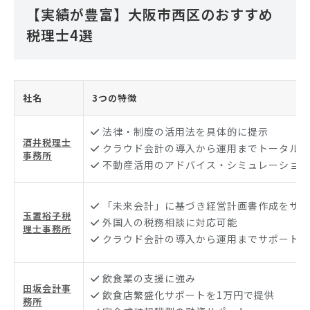
【実績が豊富】大阪市西区のおすすめ
税理士4選
社名
3つの特徴
法律・制度の活用法を具体的に提示
酒井税理士
クラウド会計の導入から運用までトータル支
事務所
不動産活用のアドバイス・シミュレーション
「未来会計」に基づき経営計画書作成をサポ
玉置裕子税
外国人の税務相談に対応可能
理士事務所
クラウド会計の導入から運用までサポート
飲食業の支援に強み
田坂会計事
飲食店繁盛化サポートを1万円で提供
務所