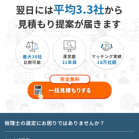
平均3.3社
翌日には
から
見積もり提案が届きます
最大30社
運営歴
マッチング実績
21
年目
18
万社超
比較可能
税理士の選定にお困りではありませんか？