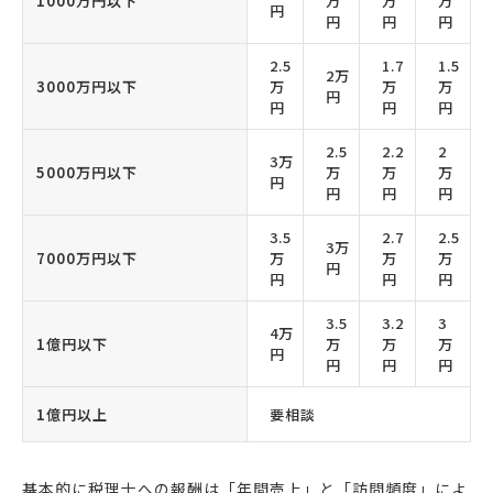
1000万円以下
万
万
万
円
円
円
円
2.5
1.7
1.5
2万
3000万円以下
万
万
万
円
円
円
円
2.5
2.2
2
3万
5000万円以下
万
万
万
円
円
円
円
3.5
2.7
2.5
3万
7000万円以下
万
万
万
円
円
円
円
3.5
3.2
3
4万
1億円以下
万
万
万
円
円
円
円
1億円以上
要相談
基本的に税理士への報酬は「年間売上」と「訪問頻度」によ