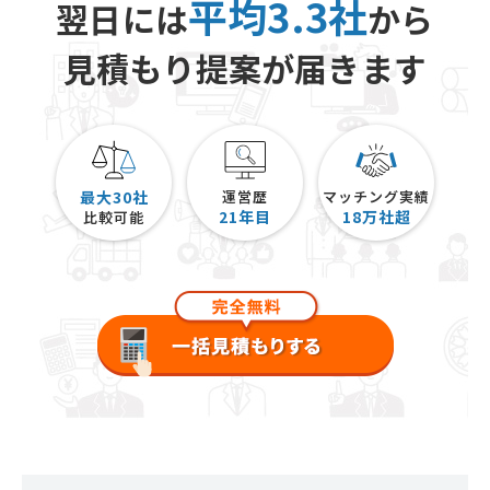
平均3.3社
翌日には
から
見積もり提案が届きます
最大30社
運営歴
マッチング実績
21
年目
18
万社超
比較可能