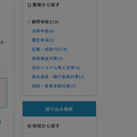
業務から探す
顧問税理士(9)
決算申告(6)
確定申告(5)
お手
記帳・経理代行(4)
税務調査対策(4)
会計システム導入支援(2)
資金調達・銀行融資対策(2)
相続・事業承継対策(3)
絞り込み検索
開業年
得意業界
地域から探す
応
1967年
建設業