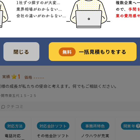
電話対応
メール対応
調整可能
閉じる
一括見積もりをする
無料
計・財務・その他経営に関わる全てを総合的にサポートいたし
1
実績
-----
価格
業様の成長が私たちの使命と考えます。何でもご相談ください。
一関市東五代１５−２５
クチコミ
対応方法
対応会計ソフト
事務所特色
開業年
電話対応
その他会計ソフト
ノウハウが充実