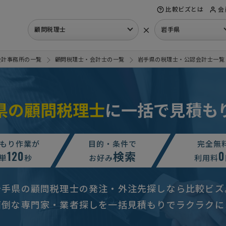
比較ビズとは
会
×
顧問税理士
岩手県
会計事務所の一覧
顧問税理士・会計士の一覧
岩手県の税理士・公認会計士一覧
県の顧問税理士
に一括で見積も
もり作業が
目的・条件で
完全無
120
検索
0
単
秒
お好み
利用料
岩手県の顧問税理士の発注・外注先探しなら比較ビズ
面倒な専門家・業者探しを一括見積もりでラクラクに