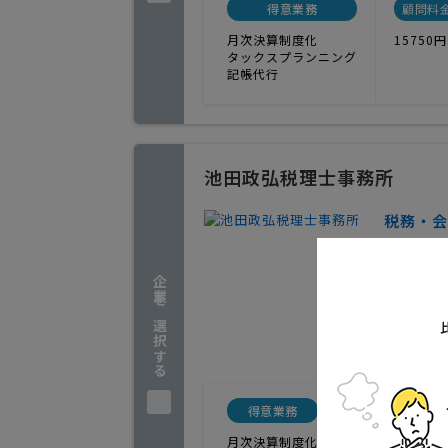
得意業務
顧問料
月次決算制度化
15750円
タックスプランニング
記帳代行
池田政弘税理士事務所
税務・会
1
人気
企業を選択する
迅速な対
岩手県
実績
得意業務
顧問料金例
月次決算制度化
40000円