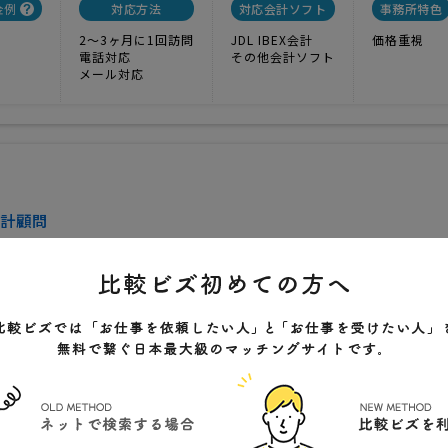
金例
対応方法
対応会計ソフト
事務所特色
2〜3ヶ月に1回訪問
JDL IBEX会計
価格重視
電話対応
その他会計ソフト
メール対応
計顧問
1
実績
40000円
価格
応で経営者様をサポートします！
盛岡市上ノ橋町２−２
クチコミ
対応方法
対応会計ソフト
事務所特色
開業
月1回訪問
弥生会計
ノウハウが充実
2005