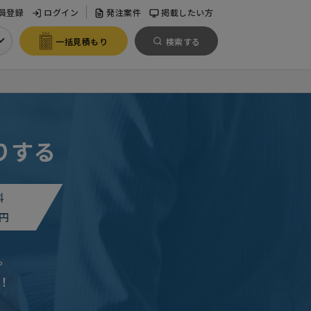
員登録
ログイン
発注案件
掲載したい方
一括見積もり
検索する
りする
料
円
。
！