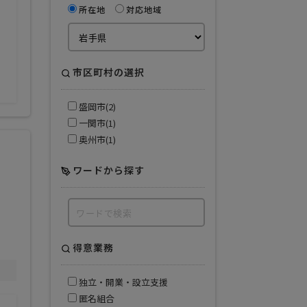
サービス業
所在地
対応地域
飲食業
市区町村の選択
盛岡市(2)
一関市(1)
奥州市(1)
ワードから探す
得意業務
独立・開業・設立支援
匿名組合