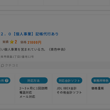
２．０【個人事業】記帳代行あり
2
実績
21000円
価格
雇い個人事業を営まれている方。《青色申告》
阜市東島1丁目3番地12号
クチコミ
金例
対応方法
対応会計ソフト
事務所特色
2〜3ヶ月に1回訪問
JDL IBEX会計
価格重視
電話対応
その他会計ソフト
メール対応