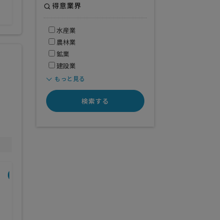
得意業界
水産業
農林業
鉱業
建設業
もっと見る
検索する
開業年
得意業界
全般