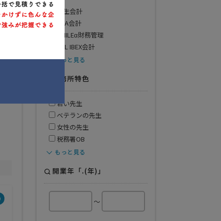
弥生会計
PCA会計
SMILEα財務管理
JDL IBEX会計
もっと見る
事務所特色
ま
若い先生
ベテランの先生
女性の先生
税務署OB
もっと見る
開業年「.(年)」
得意業界
～
全般