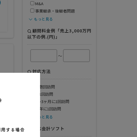
開業年
得意業界
M&A
事業継承・後継者問題
1976年
全般
もっと見る
顧問料金例「売上3,000万円
以下の例.(円)」
～
対応方法
月数回訪問
月1回訪問
2〜3ヶ月に1回訪問
半年に1回訪問
もっと見る
年
得意業界
対応会計ソフト
年
全般