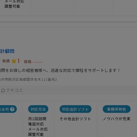
メール対応
調整可能
計顧問
1
実績
-----
価格
顧問をお探しの経営者様へ、迅速な対応で御社をサポートします！
州市胆沢区南都田字本木111番地2
クチコミ
料金例
対応方法
対応会計ソフト
事務所特色
月1回訪問
その他会計ソフト
ノウハウが充実
電話対応
メール対応
調整可能