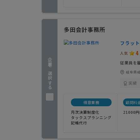
多田会計事務所
フラット
4
人気
企業を選択する
従業員を
岐阜県岐
実績
得意業務
顧問料
月次決算制度化
21000円
タックスプランニング
記帳代行