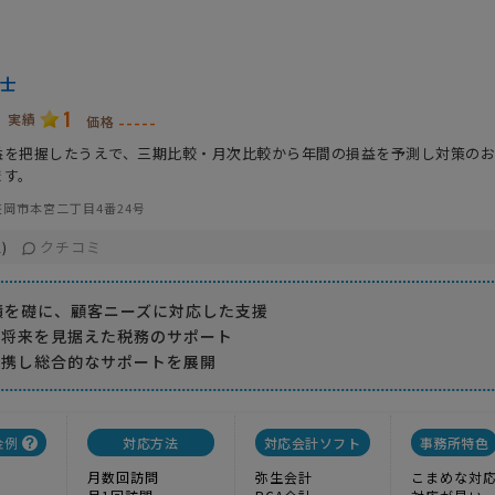
士
1
実績
-----
価格
益を把握したうえで、三期比較・月次比較から年間の損益を予測し対策の
ます。
岡市本宮二丁目4番24号
クチコミ
)
績を礎に、顧客ニーズに対応した支援
の将来を見据えた税務のサポート
提携し総合的なサポートを展開
金例
対応方法
対応会計ソフト
事務所特色
月数回訪問
弥生会計
こまめな対