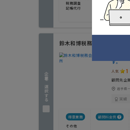
税務調査
記帳代行
鈴木和博税務会計事務所
税務・会
す。
1
人気
企業を選択する
顧問先企
岩手県
実績
得意業務
顧問料金例
その他