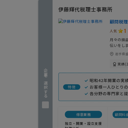
伊藤輝代税理士事務所
顧問税理
1
人気
月々の損
伝いをし
岩手県盛
実績(2
企業を選択する
昭和42年開業の実
お客様一人ひとり
特徴
各分野の専門家と
得意業務
顧問料
独立・開業・設立支援