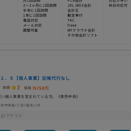
月1回訪問
PCA会計
対応が早い
2〜3ヶ月に1回訪問
JDL IBEX会計
休日対応可
半年に1回訪問
会計王
1年に1回訪問
勘定奉行
電話対応
TKC
メール対応
freee
調整可能
MFクラウド会計
その他会計ソフト
１．５【個人事業】記帳代行なし
2
実績
15750円
価格
雇い個人事業を営まれている方。《青色申告》
阜市東島1丁目3番地12号
クチコミ