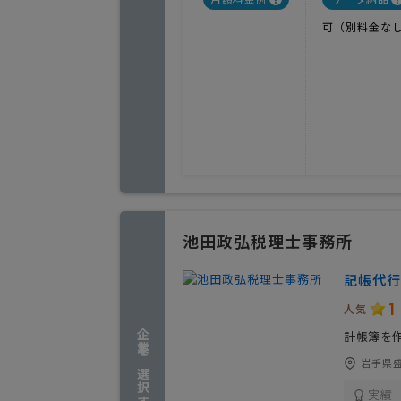
可（別料金な
池田政弘税理士事務所
記帳代行
1
人気
企業を選択する
計帳簿を
岩手県
実績