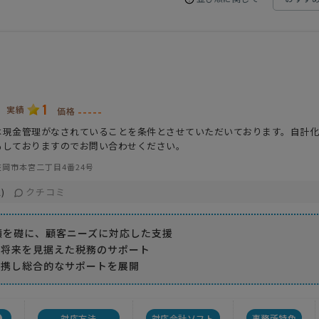
1
実績
-----
価格
は現金管理がなされていることを条件とさせていただいております。自計
もしておりますのでお問い合わせください。
岡市本宮二丁目4番24号
クチコミ
)
績を礎に、顧客ニーズに対応した支援
の将来を見据えた税務のサポート
提携し総合的なサポートを展開
対応方法
対応会計ソフト
事務所特色