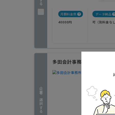
月額料金例
データ納品
40000円
可（別料金な
多田会計事務所
フラット
3
人気
企業を選択する
個人事業
岐阜県岐
実績