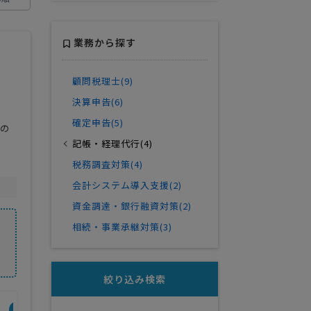
業務から探す
顧問税理士(9)
決算申告(6)
確定申告(5)
化の
記帳・経理代行(4)
税務調査対策(4)
会計システム導入支援(2)
資金調達・銀行融資対策(2)
相続・事業承継対策(3)
絞り込み検索
開業年
得意業界