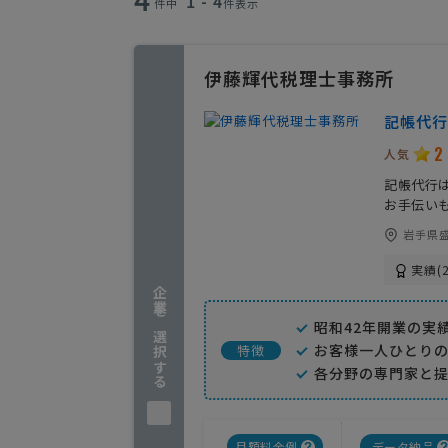
1 - 4
件中
件表示
伊藤輝代税理士事務所
記帳代行
2
人気
記帳代行
お手伝い
岩手県盛
実績(2
企業を選択する
昭和42年開業の実
お客様一人ひとり
特徴
各分野の専門家と
月額料金例
データ納品