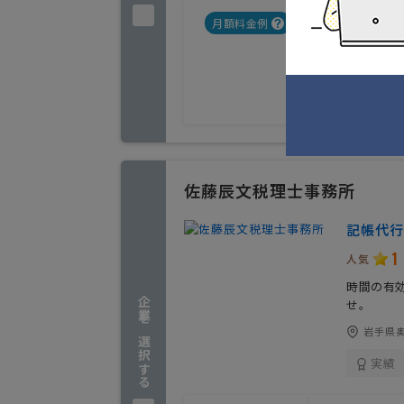
月額料金例
データ納品
可（別料金な
佐藤辰文税理士事務所
記帳代行
1
人気
時間の有
企業を選択する
せ。
岩手県奥
実績