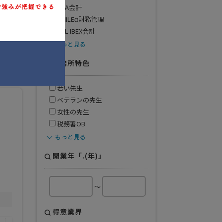
PCA会計
年
得意業界
SMILEα財務管理
全般
JDL IBEX会計
もっと見る
事務所特色
若い先生
ベテランの先生
女性の先生
税務署OB
もっと見る
開業年「.(年)」
～
得意業界