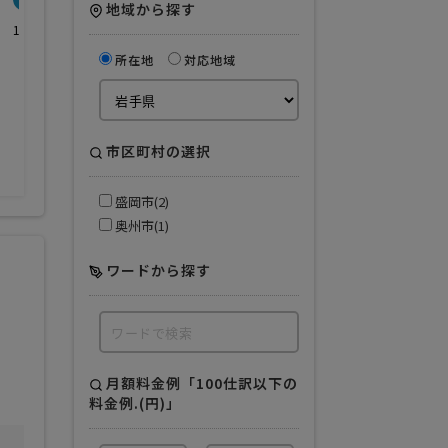
地域から探す
1967年
建設業
サービス業
所在地
対応地域
飲食業
市区町村の選択
盛岡市(2)
奥州市(1)
ワードから探す
月額料金例「100仕訳以下の
料金例.(円)」