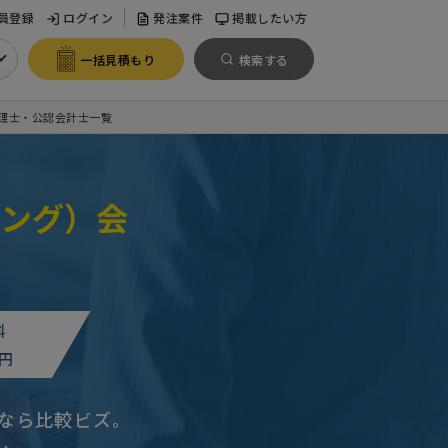
員登録
ログイン
発注案件
掲載したい方
一括見積もり
検索する
理士・公認会計士一覧
ング）会
料
円
なら比較ビズ。