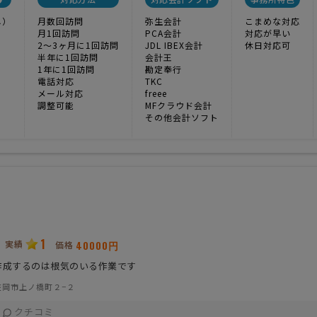
し）
月数回訪問
弥生会計
こまめな対応
月1回訪問
PCA会計
対応が早い
2〜3ヶ月に1回訪問
JDL IBEX会計
休日対応可
半年に1回訪問
会計王
1年に1回訪問
勘定奉行
電話対応
TKC
メール対応
freee
調整可能
MFクラウド会計
その他会計ソフト
1
実績
40000円
価格
作成するのは根気のいる作業です
盛岡市上ノ橋町２−２
クチコミ