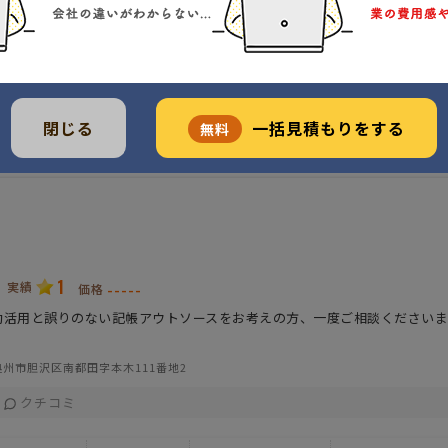
対応方法
対応会計ソフト
事務所特色
開業
し）
月1回訪問
JDL IBEX会計
価格重視
電話対応
その他会計ソフト
メール対応
調整可能
閉じる
一括見積もりをする
無料
1
実績
-----
価格
効活用と誤りのない記帳アウトソースをお考えの方、一度ご相談くださいま
州市胆沢区南都田字本木111番地2
クチコミ