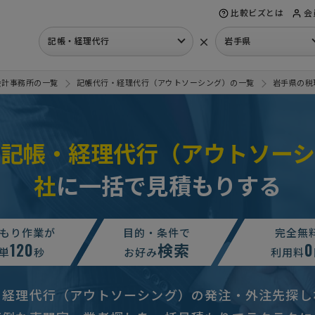
比較ビズとは
会
×
記帳・経理代行
岩手県
会計事務所の一覧
記帳代行・経理代行（アウトソーシング）の一覧
岩手県の税
の記帳・経理代行（アウトソーシ
社
に一括で見積もりする
もり作業が
目的・条件で
完全無
120
検索
0
単
秒
お好み
利用料
・経理代行（アウトソーシング）の発注・外注先探し