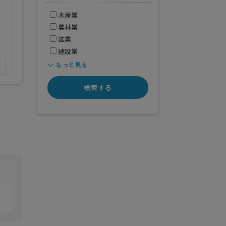
開業年
得意業界
水産業
全般
農林業
鉱業
建設業
もっと見る
検索する