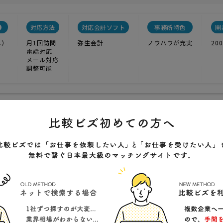
対応方法
対応会計ソフト
事務所特色
開
し）
月1回訪問
弥生会計
ノウハウが充実
20
電話対応
メール対応
調整可能
１．０【一人事業主】記帳代行あり
2
実績
-----
価格
を一人（家族のみ）で営まれている方。《青色申告》
阜市東島1丁目3番地12号
クチコミ