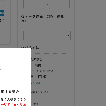
～
業年
得意業界
データ納品「CSV、弥生
05年
全般
等」
対応方法
月数回訪問
月1回訪問
2〜3ヶ月に1回訪問
半年に1回訪問
もっと見る
対応会計ソフト
弥生会計