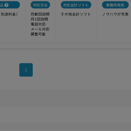
品
対応方法
対応会計ソフト
事務所特色
り別途料金）
月数回訪問
その他会計ソフト
ノウハウが充実
月1回訪問
電話対応
メール対応
調整可能
1