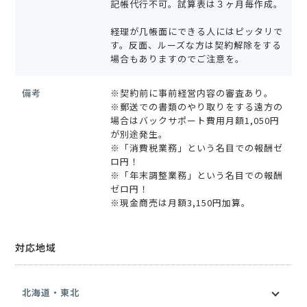
記帳代行不可。試算表は３ヶ月毎作成。
経理が几帳面にできる人にはピッタリで
す。反面、ルーズな方は契約解除をする
場合もありますのでご注意を。
備考
※契約前に事前経営内容の審査あり。
※郵送での書類のやり取りをする遠方の
場合はバックサポート費用月額1,050円
が別途発生。
※「消費税業務」という名目での報酬ゼ
ロ円！
※「年末調整業務」という名目での報酬
ゼロ円！
※現金商売は月額3,150円加算。
対応地域
北海道・東北