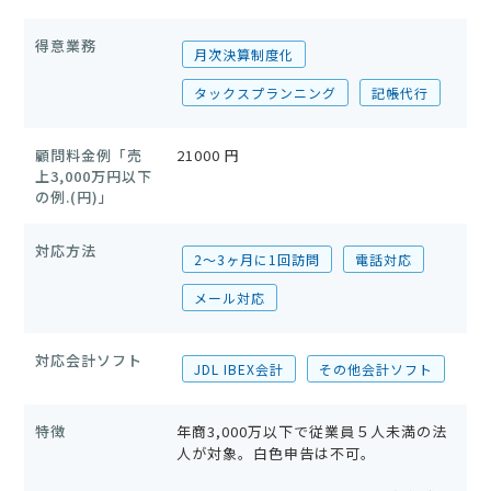
得意業務
月次決算制度化
タックスプランニング
記帳代行
顧問料金例「売
21000 円
上3,000万円以下
の例.(円)」
対応方法
2〜3ヶ月に1回訪問
電話対応
メール対応
対応会計ソフト
JDL IBEX会計
その他会計ソフト
特徴
年商3,000万以下で従業員５人未満の法
人が対象。白色申告は不可。