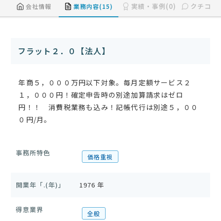
実績・事例(0)
クチコミ(
会社情報
業務内容(15)
フラット２．０【法人】
年商５，０００万円以下対象。毎月定額サービス２
１，０００円！確定申告時の別途加算請求はゼロ
円！！ 消費税業務も込み！記帳代行は別途５，００
０円/月。
事務所特色
価格重視
開業年「.(年)」
1976 年
得意業界
全般