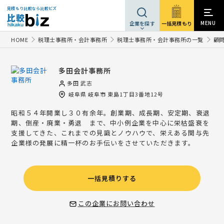
見積もり比較なら比較ビズ
MENU
一括見積もり
企業を探す
HOME
税理士事務所・会計事務所
税理士事務所・会計事務所の一覧
顧
多田会計事務所
多田 武志
岐阜県
岐阜市
東島1丁目3番地12号
昭和５４年開業し３０有余年。創業期、成長期、安定期、衰退
期、倒産・廃業・勇退 まで、中小例企業を中心に栄枯盛衰を
支援してきた、これまでの見識とノウハウで、栄えある関与先
企業様の発展に精一杯のお手伝いをさせていただきます。
一括見積りする
この企業にお問い合わせ