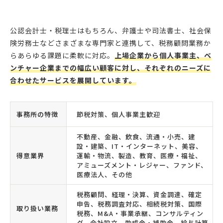
公認会計士・税理士はもちろん、弁護士や司法書士、社会保
険労務士などさまざまな専門家と連携して、税務顧問業務か
らあらゆる課題に柔軟に対応。
上場企業から個人事業主、ベ
ンチャー企業までの幅広い顧客に対し、それぞれのニーズに
合わせたサービスを展開しています。
事務所の特徴
節税対策、個人事業主歓迎
不動産、金融、飲食、流通・小売、建
設・建築、IT・インターネット、美容、
得意業界
運輸・物流、製造、教育、医療・福祉、
アミューズメント・レジャー、ファンド、
医療法人、その他
税務顧問、経理・決算、資金調達、確定
申告、税務調査対応、相続税対策、国際
取り扱い業務
税務、M&A・事業承継、コンサルティン
グ、会社設立、助成金・補助金、給与計算