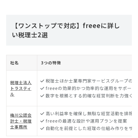
【ワンストップで対応】freeeに詳し
い税理士2選
社名
3つの特徴
税理士ほか士業専門家サービスグループの一
税理士法人
freeeの効果的かつ効率的な運用をサポート
トラスティ
ル
数字を根拠とする的確な経営判断を力強く後
高い利益率を確保し無駄な経営活動を排除
梅川公認会
freeeの最適な設計や運用プランを提案
計士・税理
士事務所
自動化を前提とした経理の仕組み作りをサポ