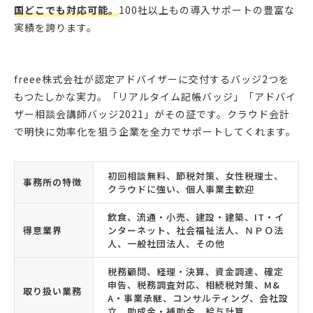
国どこでも対応可能。
100社以上もの導入サポートの豊富な
実績を誇ります。
freee株式会社が認定アドバイザーに交付するバッジ2つを
もつたしかな実力。「リアルタイム記帳バッジ」「アドバイ
ザー相談会講師バッジ2021」がその証です。クラウド会計
で明快に効率化を狙う企業を全力でサポートしてくれます。
初回相談無料、節税対策、女性税理士、
事務所の特徴
クラウドに強い、個人事業主歓迎
飲食、流通・小売、建設・建築、IT・イ
得意業界
ンターネット、社会福祉法人、ＮＰＯ法
人、一般社団法人、その他
税務顧問、経理・決算、資金調達、確定
申告、税務調査対応、相続税対策、M&
取り扱い業務
A・事業承継、コンサルティング、会社設
立、助成金・補助金、給与計算