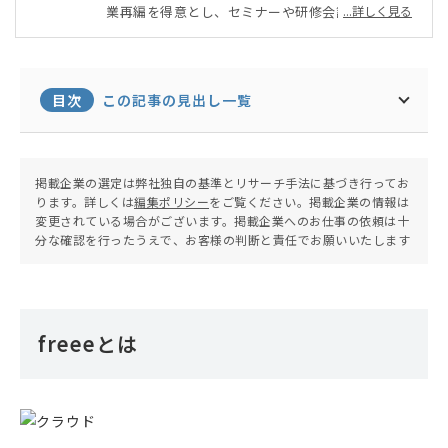
業再編を得意とし、セミナーや研修会講師にも数多
...詳しく見る
くあたるほか、医療分野にも造詣が深く、自ら心理
カウンセラーとして、心の悩みにも答えている。税
理士会の会務では、名古屋税理士協同組合理事を務
める。
目次
この記事の見出し一覧
掲載企業の選定は弊社独自の基準とリサーチ手法に基づき行ってお
ります。詳しくは
編集ポリシー
をご覧ください。掲載企業の情報は
変更されている場合がございます。掲載企業へのお仕事の依頼は十
分な確認を行ったうえで、お客様の判断と責任でお願いいたします
freeeとは