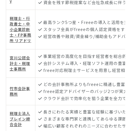
y
資金を残す節税提案など会社急成長に伴う諸
税理士・行
最高ランク5つ星・Freeeの導入と活用を支
政書士・中
スタッフ全員がfreeeの個人認定資格をすべ
小企業診断
士・FP事務
経営改善や融資/資金繰り/補助金もアドバイ
所 リアドリ
事業経営の高度化を目指す経営者を総合的に
宮川公認会
会計システム導入・経理ソフト運用の豊富な
計士・税理
士事務所
freee対応税理士サービスを用意し経営相談
どの会計事務所よりもfreeeに精通し豊富な
竹市会計事
freee認定アドバイザーのバッジ2つが実力
務所
クラウド会計で効率化を狙う企業を全力でサ
長きにわたる実績と豊富な経験に基づいた多
税理士法人
さまざまな専門家と連携してあらゆる課題に
ブレイン綜
合会計
幅広い顧客それぞれのニーズに合わせたサー