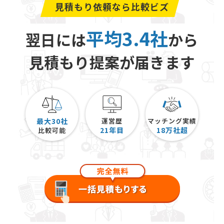
見積もり依頼なら比較ビズ
平均3.4社
翌日には
から
見積もり提案が届きます
最大30社
運営歴
マッチング実績
21
年目
18
万社超
比較可能