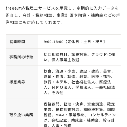
freee対応税理士サービスを用意し、定期的に入力データを
監査し、会計・税務相談、事業計画や融資・補助金などの経
営相談にも対応してくれます。
営業時間
9:00-18:00【定休日：土日・祝日】
初回相談無料、節税対策、クラウドに強
事務所の特徴
い、個人事業主歓迎
飲食、流通・小売、建設・建築、美容、
運輸・物流、製造、教育、医療・福祉、
得意業界
旅行・ホテル、社会福祉法人、医療法
人、ＮＰＯ法人、学校法人、一般社団法
人、その他
税務顧問、経理・決算、資金調達、確定
申告、税務調査対応、相続税対策、国際
取り扱い業務
税務、M&A・事業承継、コンサルティン
グ、会社設立、助成金・補助金、給与計
算、人事・労務