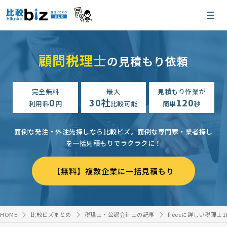
顧問税理士
の見積もり依頼
完全無料
最大
見積もり作業が
0
30社
120
利用料
円
比較可能
簡単
秒
面倒な発注・外注先探しなら比較ビズ。
面倒な専門家・業者探し
を一括見積もりでラクラクに！
【無料】複数企業に一括見積もり
HOME
比較ビズまとめ
税理士・公認会計士の記事
freeeに詳しい税理