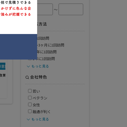
～
対応方法
月1回訪問
2〜3ヶ月に1回訪問
半年に1回訪問
1年に1回訪問
もっと見る
得意業界
食業
会社特色
若い
ベテラン
女性
融通が利く
もっと見る