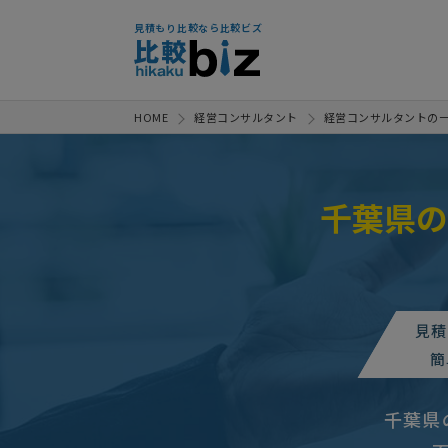
見積もり比較なら比較ビズ
HOME
経営コンサルタント
経営コンサルタントの
千葉県の
店舗コンサルティン
人気案件
店舗コンサルティン
人気案件
見積
店舗コンサルティングの相談・提
簡
店舗コンサルティン
人気案件
千葉県
【飲食業】店舗コン
人気案件