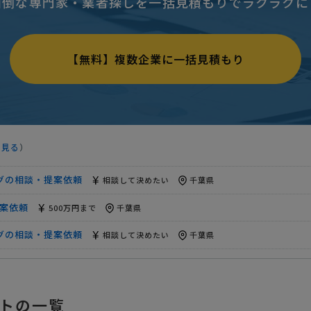
面倒な専門家・業者探しを一括見積もりでラクラクに
案依頼
予算上限なし
千葉県
サルティングの相談・提案依頼
相談して決めたい
千葉県
【無料】複数企業に一括見積もり
グの相談・提案依頼
50万円まで
千葉県
サルティングの相談・提案依頼
相談して決めたい
千葉県
希望】集客アップを目指したい
相談して決めたい
千葉県
を見る
）
グの相談・提案依頼
月2万円まで
千葉県
グの相談・提案依頼
相談して決めたい
千葉県
案依頼
500万円まで
千葉県
グの相談・提案依頼
相談して決めたい
千葉県
サルティングの相談・提案依頼
月30万円まで
千葉県
案依頼
予算上限なし
千葉県
トの一覧