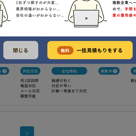
ンサルタント
1
実績
-----
価格
る飲食事業の経験から、お客様の課題解決を提案致します。
戸市小山705-1-903
閉じる
一括見積もりをする
無料
クチコミ
)
料
対応方法
会社特色
開業年
月1回訪問
融通が利く
飲
電話対応
対応が早い
メール対応
計画〜実施まで対応
調整可能
1