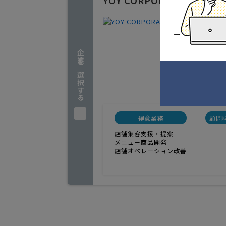
YOY CORPORATE
飲食店コ
2
人気
企業を選択する
多岐に渡
千葉県松
実績(4
得意業務
顧問
店舗集客支援・提案
メニュー商品開発
店舗オペレーション改善