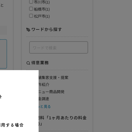
市川市(1)
にと
船橋市(1)
松戸市(1)
ワードから探す
得意業務
店舗集客支援・提案
業界
物件紹介
メニュー商品開発
ス業
資金調達
もっと見る
顧問料「1ヶ月あたりの料金
例.(円)」