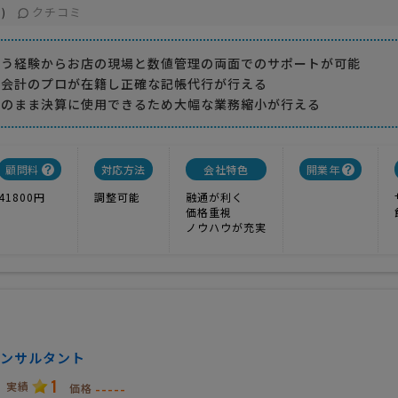
クチコミ
)
行う経験からお店の現場と数値管理の両面でのサポートが可能
の会計のプロが在籍し正確な記帳代行が行える
そのまま決算に使用できるため大幅な業務縮小が行える
顧問料
対応方法
会社特色
開業年
41800円
調整可能
融通が利く
価格重視
ノウハウが充実
ンサルタント
1
実績
-----
価格