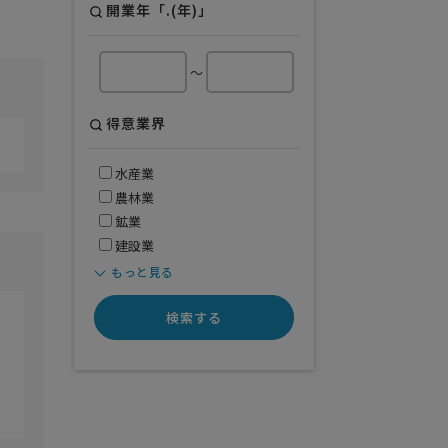
開業年「.(年)」
～
得意業界
水産業
農林業
鉱業
建設業
もっと見る
検索する