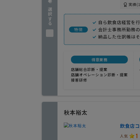
企業を選択する
実績(1
自ら飲食店経営を
会計士事務所勤務
特徴
納品した仕訳帳は
得意業務
店舗総合診断・提案
店舗オペレーション診断・提案
接客研修
秋本裕太
飲食店コ
1
人気