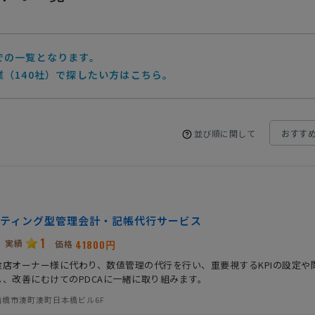
での一覧となります。
（140社）で探したい方はこちら。
並び順に関して
ティング型管理会計・記帳代行サービス
1
実績
41800円
価格
食店オーナー様に代わり、数値管理の代行を行い、重要視するKPIの設定や
、改善にむけてのPDCAに一緒に取り組みます。
船橋市湊町湊町日本橋ビル6F