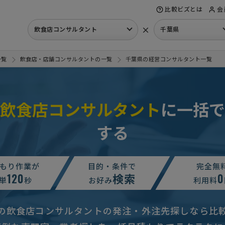
比較ビズとは
会
×
飲食店コンサルタント
千葉県
一覧
飲食店・店舗コンサルタントの一覧
千葉県の経営コンサルタント一覧
飲食店コンサルタント
に一括で
する
グの相談・提案依頼
月2万円まで
千葉県
グの相談・提案依頼
相談して決めたい
千葉県
もり作業が
目的・条件で
完全無
120
検索
0
案依頼
500万円まで
千葉県
単
秒
お好み
利用料
グの相談・提案依頼
相談して決めたい
千葉県
の飲食店コンサルタントの発注・外注先探しなら比
サルティングの相談・提案依頼
月30万円まで
千葉県