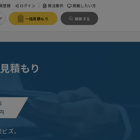
員登録
ログイン
発注案件
掲載したい方
一括見積もり
検索する
見積もり
料
円
較ビズ。