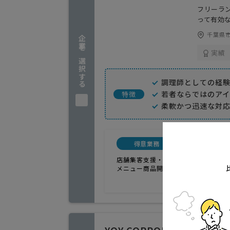
フリーラ
って有効
千葉県市
企業を選択する
実績
調理師としての経
若者ならではのア
特徴
柔軟かつ迅速な対
得意業務
顧問料
店舗集客支援・提案
メニュー商品開発