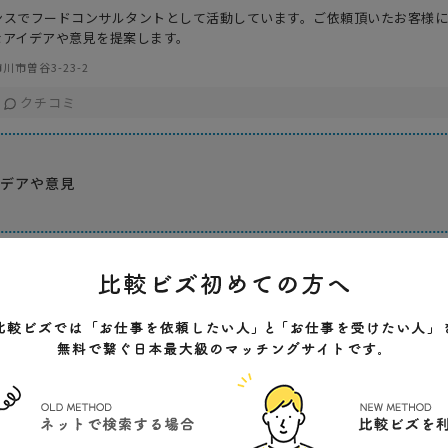
ンスでフードコンサルタントとして活動しています。ご依頼頂いたお客様
なアイデアや意見を提案します。
川市曽谷3-23-2
クチコミ
験
イデアや意見
応
対応方法
会社特色
開業年
得意
月1回訪問
若い
2020年
サービ
電話対応
こまめな対応
飲食業
調整可能
計画〜実施まで対応