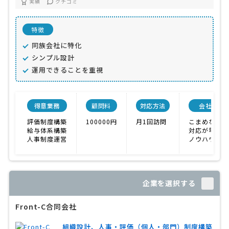
実績
クチコミ
特徴
同族会社に特化
シンプル設計
運用できることを重視
得意業務
顧問料
対応方法
会社特色
評価制度構築
100000円
月1回訪問
こまめな対応
給与体系構築
対応が早い
人事制度運営
ノウハウが充
企業を選択する
Front-C合同会社
組織設計、人事・評価（個人・部門）制度構築