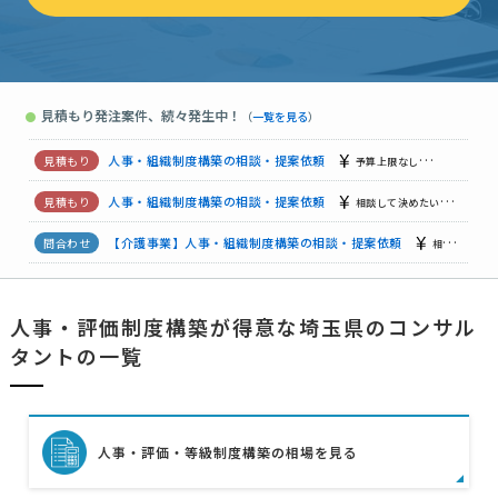
公平感と、納得感を持って勤務頂ける人事評価制度を取り込みたい
人事・組織制度構築の相談・提案依頼
100万円まで
埼玉県
見積もり発注案件、続々発生中！
●
（
一覧を見る
）
人事・組織制度構築の相談・提案依頼
月50万円まで
埼玉県
【従業員数240名、前年売上200億円】現状はちゃんとした人事制度がない状況なので、 …
人事・組織制度構築の相談・提案依頼
予算上限なし
埼玉県
人事・組織制度構築の相談・提案依頼
相談して決めたい
埼玉
【介護事業】人事・組織制度構築の相談・提案依頼
相談して決めたい
人事・評価制度構築が得意な埼玉県のコンサル
人事・組織制度構築の相談・提案依頼
700万円まで
埼玉県
タントの一覧
人事・組織制度構築の相談・提案依頼（医療業種）
100万円まで
人事・評価・等級制度構築の相場を見る