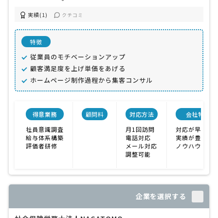
実績(1)
クチコミ
特徴
従業員のモチベーションアップ
顧客満足度を上げ単価をあげる
ホームページ制作過程から集客コンサル
得意業務
顧問料
対応方法
会社特色
社員意識調査
月1回訪問
対応が早い
給与体系構築
電話対応
実績が豊富
評価者研修
メール対応
ノウハウが充
調整可能
企業を選択する