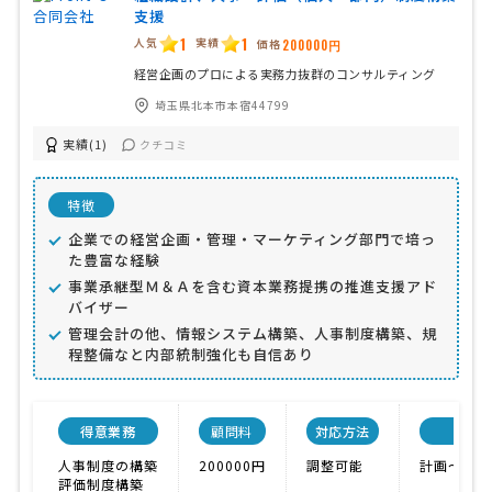
支援
1
1
人気
実績
価格
200000円
経営企画のプロによる実務力抜群のコンサルティング
埼玉県北本市本宿44799
実績(1)
クチコミ
特徴
企業での経営企画・管理・マーケティング部門で培っ
た豊富な経験
事業承継型Ｍ＆Ａを含む資本業務提携の推進支援アド
バイザー
管理会計の他、情報システム構築、人事制度構築、規
程整備なと内部統制強化も自信あり
得意業務
顧問料
対応方法
会社
人事制度の構築
200000円
調整可能
計画〜実施
評価制度構築