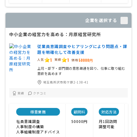
企業を選択する
中小企業の経営力を高める：月原経営研究所
従業員意識調査やヒアリングにより問題点・課
題を明確化して改善支援
1
1
人気
実績
価格
50000円
上司・部下・部門間の意思疎通を図り、仕事に取り組む
意欲を高めます
埼玉県所沢市和ケ原2-138-41
実績
クチコミ
得意業務
顧問料
対応方法
社員意識調査
50000円
月1回訪問
ア
人事制度の構築
調整可能
人事組織制度アドバイス