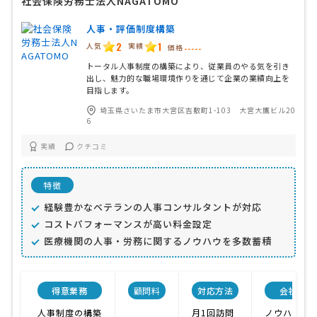
社会保険労務士法人NAGATOMO
人事・評価制度構築
2
1
人気
実績
価格
-----
トータル人事制度の構築により、従業員のやる気を引き
出し、魅力的な職場環境作りを通じて企業の業績向上を
目指します。
埼玉県さいたま市大宮区吉敷町1-103 大宮大鷹ビル20
6
実績
クチコミ
特徴
経験豊かなベテランの人事コンサルタントが対応
コストパフォーマンスが高い料金設定
医療機関の人事・労務に関するノウハウを多数蓄積
得意業務
顧問料
対応方法
会社特色
人事制度の構築
月1回訪問
ノウハウが