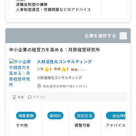
退職金制度の構築
人事制度運営・労務問題などのアドバイス
企業を選択する
中小企業の経営力を高める：月原経営研究所
人材活性化コンサルティング
1
1
人気
実績
価格
-----
人材活性化コンサルティング
埼玉県所沢市和ケ原2-138-41
実績
クチコミ
得意業務
顧問料
対応方法
会社特色
その他
調整可能
アドバイス中心