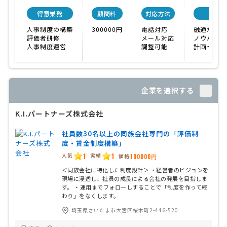
得意業務
顧問料
対応方法
会社
人事制度の構築
300000円
電話対応
融通が利く
評価者研修
メール対応
ノウハウが
人事制度運営
調整可能
計画〜実施
企業を選択する
K.I.パートナーズ株式会社
社員数30名以上の同族会社専門の「評価制
度・賃金制度構築」
1
1
人気
実績
価格
100000円
＜同族会社に特化した制度設計＞ ・経営者のビジョンを
現場に浸透し、社員の成長による会社の発展を目指しま
す。 ・運用までフォローしすることで「制度を作って終
わり」をなくします。
埼玉県さいたま市大宮区桜木町2-446-520