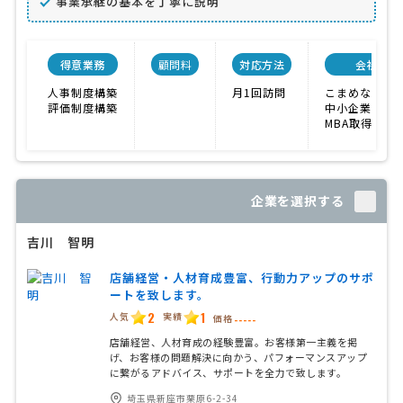
事業承継の基本を丁寧に説明
得意業務
顧問料
対応方法
会社特色
人事制度構築
月1回訪問
こまめな対応
評価制度構築
中小企業診断
MBA取得
企業を選択する
吉川 智明
店舗経営・人材育成豊富、行動力アップのサポ
ートを致します。
2
1
人気
実績
価格
-----
店舗経営、人材育成の経験豊富。お客様第一主義を掲
げ、お客様の問題解決に向かう、パフォーマンスアップ
に繋がるアドバイス、サポートを全力で致します。
埼玉県新座市栗原6-2-34