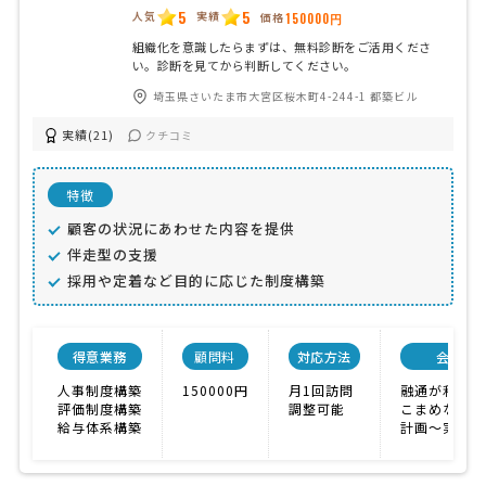
5
5
人気
実績
価格
150000円
組織化を意識したらまずは、無料診断をご活用くださ
い。診断を見てから判断してください。
埼玉県さいたま市大宮区桜木町4-244-1 都築ビル
実績(21)
クチコミ
特徴
顧客の状況にあわせた内容を提供
伴走型の支援
採用や定着など目的に応じた制度構築
得意業務
顧問料
対応方法
会社特
人事制度構築
150000円
月1回訪問
融通が利く
評価制度構築
調整可能
こまめな対応
給与体系構築
計画〜実施ま