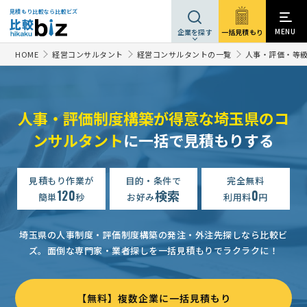
見積もり比較なら比較ビズ
MENU
一括見積もり
企業を探す
HOME
経営コンサルタント
経営コンサルタントの一覧
人事・評価・等
人事・評価制度構築が得意な埼玉県のコ
ンサルタント
に一括で見積もりする
【従業員数240名、前年売上200億円】現状はちゃんとした人事制度がない状況なので、 …
人事・組織制度構築の相談・提案依頼
見積もり作業が
目的・条件で
予算上限なし
完全無料
埼玉県
120
検索
0
簡単
秒
お好み
利用料
円
人事・組織制度構築の相談・提案依頼
相談して決めたい
埼玉
【介護事業】人事・組織制度構築の相談・提案依頼
相談して決めたい
埼玉県の人事制度・評価制度構築の発注・外注先探しなら比較ビ
ズ。
面倒な専門家・業者探しを一括見積もりでラクラクに！
人事・組織制度構築の相談・提案依頼
700万円まで
埼玉県
人事・組織制度構築の相談・提案依頼（医療業種）
100万円まで
【無料】複数企業に一括見積もり
人事評価項目の見直しを検討中している
300万円まで
埼玉県