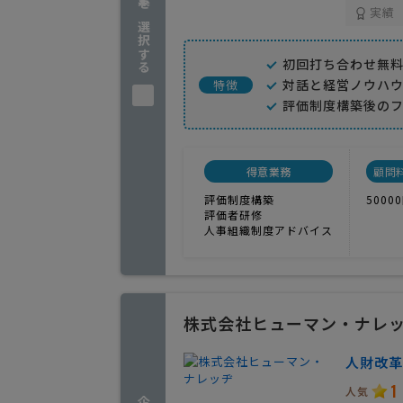
企業を選択する
実績
初回打ち合わせ無料
対話と経営ノウハ
特徴
評価制度構築後の
得意業務
顧問
評価制度構築
5000
評価者研修
人事組織制度アドバイス
株式会社ヒューマン・ナレ
人財改革
1
人気