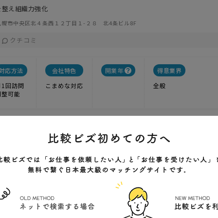
を整え組織力強化
幌市中央区北４条西１２丁目１-２８ 北4条ビル8F
クチコミ
対応方法
会社特色
開業年
得意業界
月1回訪問
こまめな対応
全般
調整可能
ネジメント
営計画策定と実践
1
実績
-----
価格
営計画策定と実践
幌市厚別区厚別北3条4丁目8-3-1006