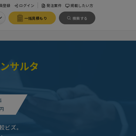
員登録
ログイン
発注案件
掲載したい方
一括見積もり
検索する
ンサルタ
料
円
較ビズ。