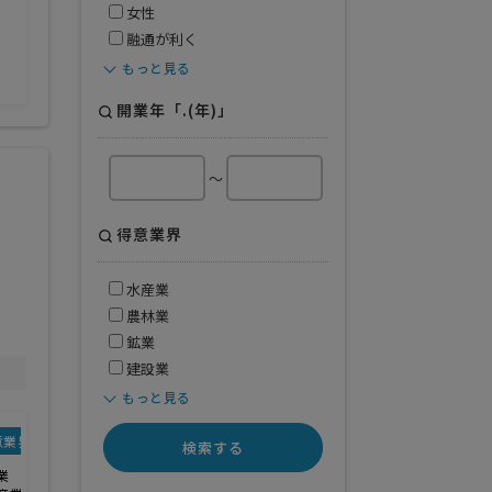
女性
融通が利く
もっと見る
開業年「.(年)」
～
得意業界
水産業
農林業
鉱業
建設業
もっと見る
意業界
検索する
業