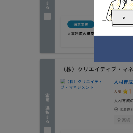
実績
得意業務
顧問料
人事制度の構築
（株）クリエイティブ・マ
人材育成
1
人気
企業を選択する
人材育成
北海道札
実績