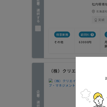
企業を選択する
社内環境
北海道札
実績
得意業務
顧問料
その他
63000円
（株）クリエイティブ・マ
中長期経
1
人気
企業を選択する
中長期経
北海道札