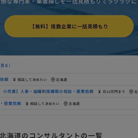
面倒な専門家・業者探しを一括見積もりでラクラクに
依頼
相談して決めたい
北海道
【無料】複数企業に一括見積もり
名、小売業】人事・組織制度構築の相談・提案依頼
月10万円まで
北
・提案依頼
相談して決めたい
北海道
頼
予算上限なし
北海道
を見る
）
依頼
月20万円まで
北海道
依頼
相談して決めたい
北海道
名、小売業】人事・組織制度構築の相談・提案依頼
月10万円まで
北
・提案依頼
相談して決めたい
北海道
頼
予算上限なし
北海道
依頼
月20万円まで
北海道
北海道のコンサルタントの一覧