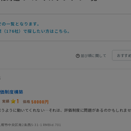
依頼
相談して決めたい
北海道
での一覧となります。
（176社）で探したい方はこちら。
並び順に関して
所
価制度構築
1
実績
50000円
価格
思うように動いてくれない…それは、評価制度に問題があるのかもしれま
市中央区南2条西5-31-1 RMBld.701