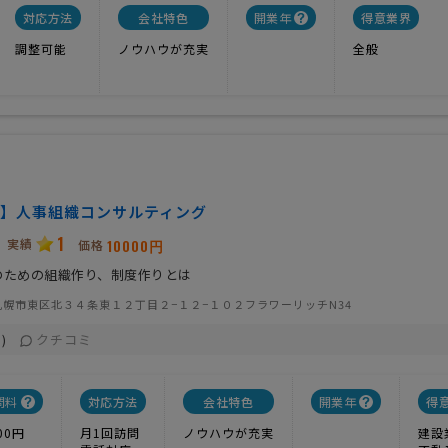
対応方法
会社特色
開業年
得意業界
調整可能
ノウハウが充実
全般
】人事組織コンサルティング
1
実績
10000円
価格
のための組織作り、制度作りとは
札幌市東区北３４条東１２丁目２−１２−１０２フラワーリッチN34
クチコミ
)
問料
対応方法
会社特色
開業年
得
00円
月1回訪問
ノウハウが充実
建設