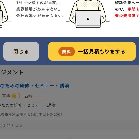
クチコミ
対応方法
会社特色
開業年
得意業界
調整可能
ノウハウが充実
全般
閉じる
一括見積もりをする
無料
ネジメント
のための研修・セミナー・講演
1
実績
-----
価格
のための研修・セミナー・講演
幌市厚別区厚別北3条4丁目8-3-1006
クチコミ