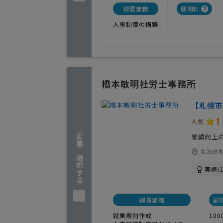
得意業務
顧問料
人事制度の構築
橋本敏明社労士事務所
【札幌市
1
人気
企業を選択する
業績向上
北海道
実績(1
得意業務
顧
就業規則作成
100