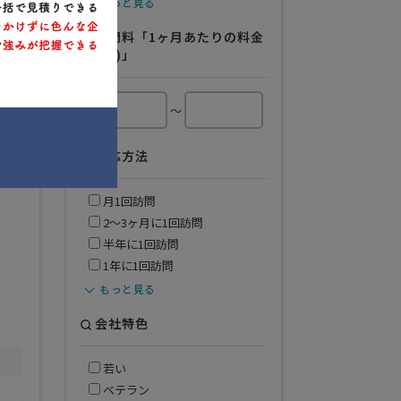
もっと見る
顧問料「1ヶ月あたりの料金
例.(円)」
～
対応方法
月1回訪問
2〜3ヶ月に1回訪問
半年に1回訪問
1年に1回訪問
もっと見る
会社特色
若い
ベテラン