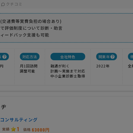
クチコミ
(交通費等実費負担の場合あり)
ウで評価制度について診断・助言
フィードバック支援も可能
料
対応方法
会社特色
開業年
0円
月1回訪問
融通が利く
2022年
全
調整可能
計画〜実施まで対応
中小企業診断士取得
ッヂ
コンサルティング
1
実績
63000円
価格