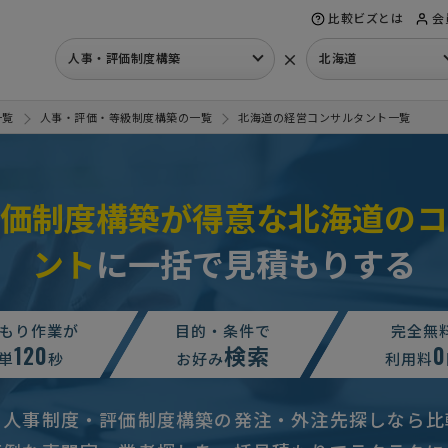
比較ビズとは
会
×
人事・評価制度構築
北海道
一覧
人事・評価・等級制度構築の一覧
北海道の経営コンサルタント一覧
価制度構築が得意な北海道のコ
ント
に一括で見積もりする
もり作業が
目的・条件で
完全無
120
検索
0
単
秒
お好み
利用料
の人事制度・評価制度構築の発注・外注先探しなら比