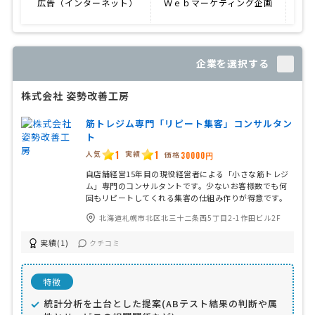
広告（インターネット）
Ｗｅｂマーケティング企画
企業を選択する
株式会社 姿勢改善工房
筋トレジム専門「リピート集客」コンサルタン
ト
1
1
人気
実績
価格
30000円
自店舗経営15年目の現役経営者による「小さな筋トレジ
ム」専門のコンサルタントです。少ないお客様数でも何
回もリピートしてくれる集客の仕組み作りが得意です。
北海道札幌市北区北三十二条西5丁目2-1作田ビル2F
実績(1)
クチコミ
特徴
統計分析を土台とした提案(ABテスト結果の判断や属