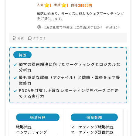
1
1
人気
実績
価格
30000円
戦略に始まり、サービスに終わるウェブマーケティング
をご提供します。
北海道札幌市中央区北二条西10丁目2-7 Wall304
実績
クチコミ
特徴
顧客の課題解決に向けたマーケティングとロジカルな
分析力
最も重要な課題（アジャイル）と戦略・戦術を示す提
案能力
PDCAを共有し正確なレポーティングをベースに伴走
できる実行力
得意分野
得意業務
顧
戦略策定
マーケティング戦略策定
30
コンサルティング
マーケティング計画策定