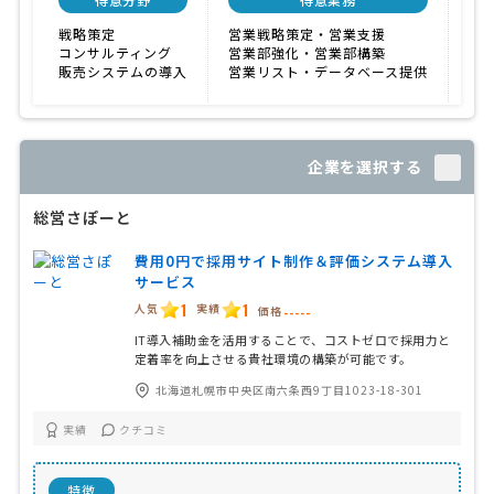
戦略策定
営業戦略策定・営業支援
0円
コンサルティング
営業部強化・営業部構築
販売システムの導入
営業リスト・データベース提供
企業を選択する
総営さぽーと
費用0円で採用サイト制作＆評価システム導入
サービス
1
1
人気
実績
価格
-----
IT導入補助金を活用することで、コストゼロで採用力と
定着率を向上させる貴社環境の構築が可能です。
北海道札幌市中央区南六条西9丁目1023-18-301
実績
クチコミ
特徴