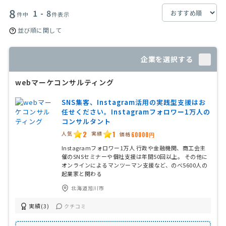
8
1 - 8
件中
件表示
並び順に関して
企業を選択する
webマーケコンサルティング
SNS集客、Instagram活用の実践型支援はお
任せください。Instagramフォロワー1万人の
コンサルタント
2
1
人気
実績
価格
60000円
Instagramフォロワー1万人 行政や金融機関、商工会主
催のSNSセミナーや個社支援は年間50回以上。 その他に
オンラインによるマンツーマン支援など、のべ5600人の
起業家と関わる
北海道旭川市
実績(3)
クチコミ