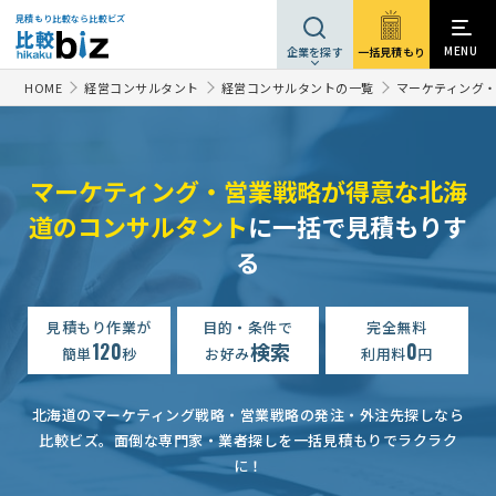
見積もり比較なら比較ビズ
MENU
一括見積もり
企業を探す
HOME
経営コンサルタント
経営コンサルタントの一覧
マーケティング
マーケティング・営業戦略が得意な北海
道のコンサルタント
に一括で見積もりす
る
見積もり作業が
目的・条件で
完全無料
120
検索
0
簡単
秒
お好み
利用料
円
北海道のマーケティング戦略・営業戦略の発注・外注先探しなら
比較ビズ。
面倒な専門家・業者探しを一括見積もりでラクラク
に！