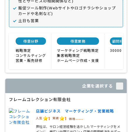
性とサービスの相関関係など)
販促ツール制作(Webサイトやロゴチラシやショップ
カードや名刺など)
土日も営業
得意分野
得意業務
顧問料
戦略策定
マーケティング戦略策定
30000円
コンサルティング
集客戦略策定
営業・販売研修
ホームページ作成・支援
企業を選択する
フレームコレクション有限会社
店舗ビジネス マーケティング・営業戦略
1
1
人気
実績
価格
-----
弊社は、サロン経営経験を活かしたマーケティングをメ
インに、幅広い分野でサロン・店舗の問題解決をサポー