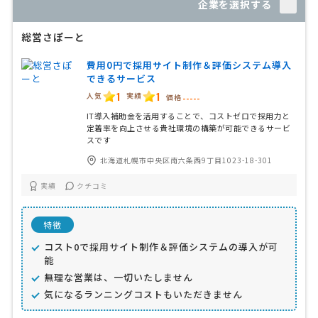
企業を選択する
総営さぽーと
費用0円で採用サイト制作＆評価システム導入
できるサービス
1
1
人気
実績
価格
-----
IT導入補助金を活用することで、コストゼロで採用力と
定着率を向上させる貴社環境の構築が可能できるサービ
スです
北海道札幌市中央区南六条西9丁目1023-18-301
実績
クチコミ
特徴
コスト0で採用サイト制作＆評価システムの導入が可
能
無理な営業は、一切いたしません
気になるランニングコストもいただきません