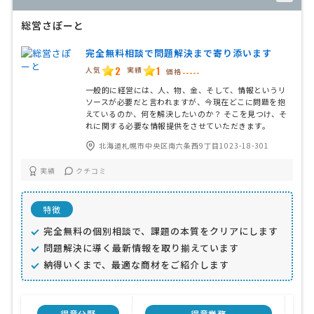
総営さぽーと
完全無料相談で問題解決まで寄り添います
2
1
人気
実績
価格
-----
一般的に経営には、人、物、金、そして、情報というリ
ソースが必要だと言われますが、今現在どこに問題を抱
えているのか、何を解決したいのか？ そこを見つけ、そ
れに関する必要な情報提供をさせていただきます。
北海道札幌市中央区南六条西9丁目1023-18-301
実績
クチコミ
特徴
完全無料の個別相談で、課題の本質をクリアにします
問題解決に導く最新情報を取り揃えています
納得いくまで、最適な商材をご紹介します
得意分野
得意業務
顧