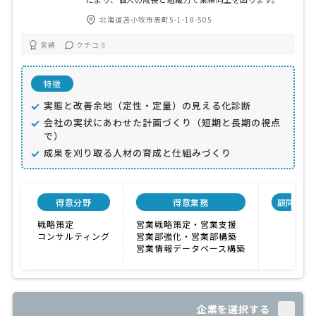
北海道苫小牧市表町5-1-18-505
実績
クチコミ
特徴
実態と改善余地（定性・定量）の見える化診断
会社の実状にあわせた計画づくり（短期と長期の視点
で）
成果を刈り取る人材の育成と仕組みづくり
得意分野
得意業務
顧問料
戦略策定
営業戦略策定・営業支援
コンサルティング
営業部強化・営業部構築
営業情報データベース構築
企業を選択する