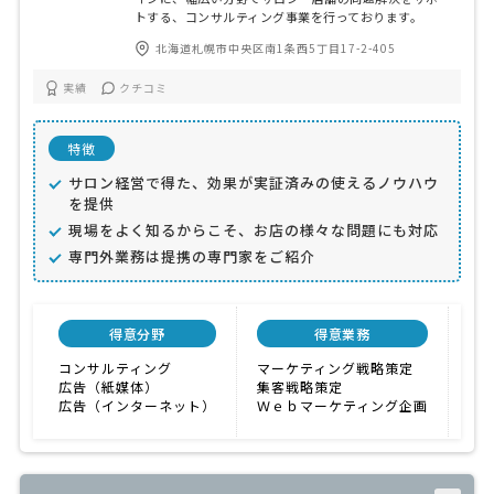
トする、コンサルティング事業を行っております。
北海道札幌市中央区南1条西5丁目17-2-405
実績
クチコミ
特徴
サロン経営で得た、効果が実証済みの使えるノウハウ
を提供
現場をよく知るからこそ、お店の様々な問題にも対応
専門外業務は提携の専門家をご紹介
得意分野
得意業務
顧
コンサルティング
マーケティング戦略策定
広告（紙媒体）
集客戦略策定
広告（インターネット）
Ｗｅｂマーケティング企画