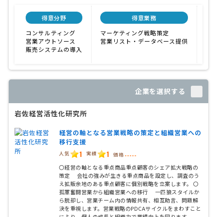
得意分野
得意業務
顧
コンサルティング
マーケティング戦略策定
0円
営業アウトソース
営業リスト・データベース提供
販売システムの導入
企業を選択する
岩佐経営活性化研究所
経営の軸となる営業戦略の策定と組織営業への
移行支援
1
1
人気
実績
価格
-----
〇経営の軸となる重点商品重点顧客のシェア拡大戦略の
策定 会社の強みが生きる重点商品を設定し、調査のう
え拡販余地のある重点顧客に個別戦略を立案します。 〇
孤軍奮闘営業から組織営業への移行 一匹狼スタイルか
ら脱却し、営業チーム内の情報共有、相互助言、問題解
決を重視します。営業戦略のPDCAサイクルをまわすこと
により、個人の成長と組織力で業績向上を図ります。