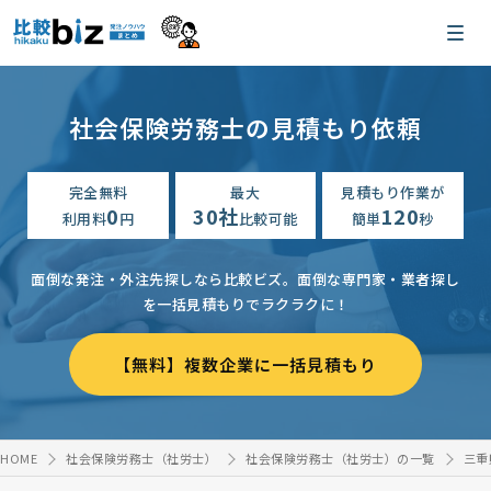
社会保険労務士の見積もり依頼
完全無料
最大
見積もり作業が
0
30社
120
利用料
円
比較可能
簡単
秒
面倒な発注・外注先探しなら比較ビズ。
面倒な専門家・業者探し
を一括見積もりでラクラクに！
【無料】複数企業に一括見積もり
HOME
社会保険労務士（社労士）
社会保険労務士（社労士）の一覧
三重