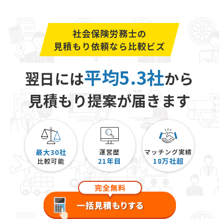
社会保険労務士の
見積もり依頼なら比較ビズ
平均5.3社
翌日には
から
見積もり提案が届きます
最大30社
運営歴
マッチング実績
21
年目
18
万社超
比較可能