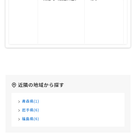
PC
SM
JD
会
勘
財
そ
近隣の地域から探す
青森県(1)
岩手県(6)
福島県(6)