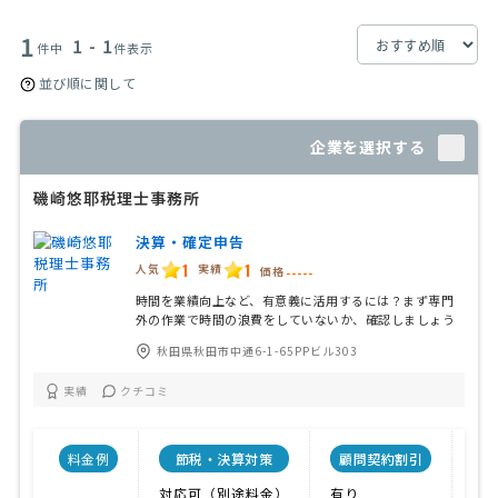
1
1 - 1
件中
件表示
並び順に関して
企業を選択する
磯崎悠耶税理士事務所
決算・確定申告
1
1
人気
実績
価格
-----
時間を業績向上など、有意義に活用するには？まず専門
外の作業で時間の浪費をしていないか、確認しましょう
秋田県秋田市中通6-1-65PPビル303
実績
クチコミ
料金例
節税・決算対策
顧問契約割引
対
対応可（別途料金）
有り
弥