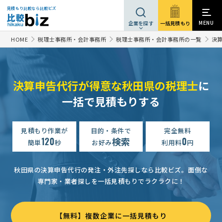
見積もり比較なら比較ビズ
MENU
一括見積もり
企業を探す
HOME
税理士事務所・会計事務所
税理士事務所・会計事務所の一覧
決
決算申告代行が得意な秋田県の税理士
に
一括で見積もりする
見積もり作業が
目的・条件で
完全無料
120
検索
0
簡単
秒
お好み
利用料
円
秋田県の決算申告代行の発注・外注先探しなら比較ビズ。
面倒な
専門家・業者探しを一括見積もりでラクラクに！
【無料】複数企業に一括見積もり