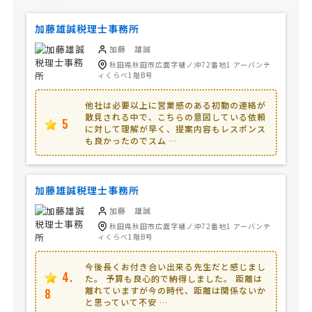
加藤雄誠税理士事務所
加藤 雄誠
秋田県秋田市広面字樋ノ沖72番地1 アーバンテ
ィくらべ1階B号
他社は必要以上に営業感のある初動の連絡が
散見される中で、こちらの意図している依頼
5
に対して理解が早く、提案内容もレスポンス
も良かったのでスム …
加藤雄誠税理士事務所
加藤 雄誠
秋田県秋田市広面字樋ノ沖72番地1 アーバンテ
ィくらべ1階B号
今後長くお付き合い出来る先生だと感じまし
4.
た。 予算も良心的で納得しました。 距離は
離れていますが今の時代、距離は関係ないか
8
と思っていて不安 …