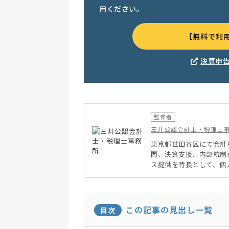
用ください。
【無料で利
決算申
監修者
三井公認会計士・税理士
東京都世田谷区にて会計
問、決算支援、内部統制
ス提供を特長として、個
この記事の見出し一覧
目次