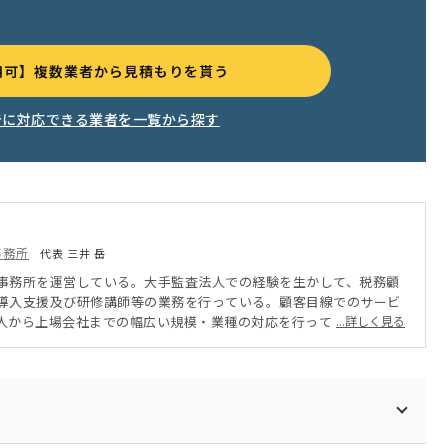
用可】複数業者から見積もりを貰う
告に対応できる業者を一覧から探す
事務所
代表 三井 岳
事務所を運営している。大手監査法人での経験を生かして、税務顧
導入支援及び研修講師等の業務を行っている。顧客目線でのサービ
人から上場会社までの幅広い規模・業種の対応を行っている。
...詳しく見る