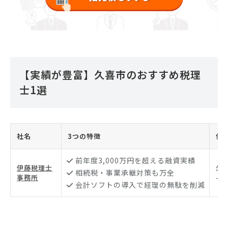
【実績が豊富】久喜市のおすすめ税理
士1選
社名
3つの特徴
住
前年度3,000万円を超える融資実績
伊藤税理士
久
相続税・事業承継対策も万全
事務所
-18
会計ソフトの導入で経理の無駄を削減