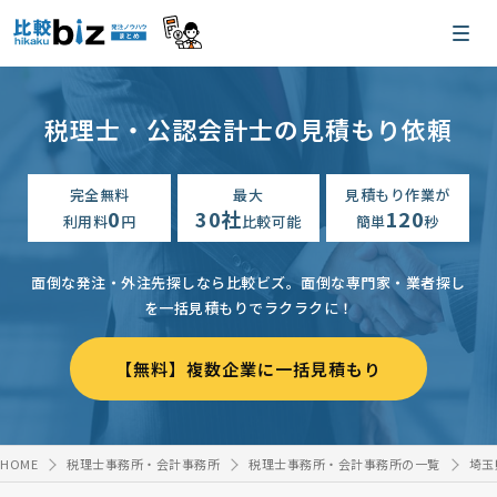
税理士・公認会計士の見積もり依頼
完全無料
最大
見積もり作業が
0
30社
120
利用料
円
比較可能
簡単
秒
面倒な発注・外注先探しなら比較ビズ。
面倒な専門家・業者探し
を一括見積もりでラクラクに！
【無料】複数企業に一括見積もり
HOME
税理士事務所・会計事務所
税理士事務所・会計事務所の一覧
埼玉