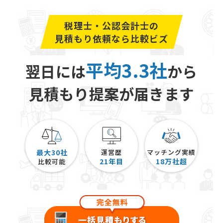
税理士・公認会計士の
見積もり依頼なら比較ビズ
平均3.3社
翌日には
から
見積もり提案が届きます
最大30社
運営歴
マッチング実績
21
年目
18
万社超
比較可能