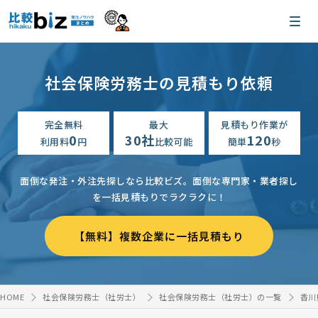
社会保険労務士の見積もり依頼
完全無料
最大
見積もり作業が
0
30社
120
利用料
円
比較可能
簡単
秒
面倒な発注・外注先探しなら比較ビズ。
面倒な専門家・業者探し
を一括見積もりでラクラクに！
【無料】複数企業に一括見積もり
HOME
社会保険労務士（社労士）
社会保険労務士（社労士）の一覧
香川