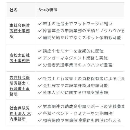
社名
3つの特徴
若手の社労士でフットワークが軽い
東社会保険
障害年金の申請業務の実績とノウハウが豊富
労務士事務
所
顧問契約だけでなくスポット依頼も可能
講座やセミナーを定期的に開催
高松太田社
アンガーマネジメント業務も実施
労士事務所
労働者派遣事業でのノウハウが豊富
吉井社会保
社労士と行政書士の資格保有者による手厚い
険労務士・
会社設立や建設業許認可申請可能
行政書士事
外国人ビザに関する申請支援実施
務所
労務関連の助成金申請サポートの実績豊富
社会保険労
各種イベント・セミナーを定期開催
務士法人 木
内事務所
損害保険や生命保険業務も同時に行える