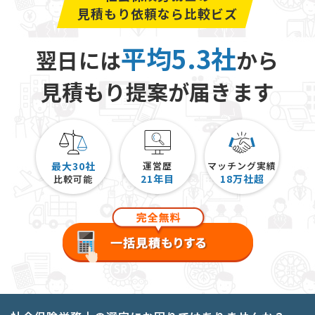
見積もり依頼なら比較ビズ
平均5.3社
翌日には
から
見積もり提案が届きます
最大30社
運営歴
マッチング実績
21
年目
18
万社超
比較可能