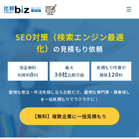
SEO対策（検索エンジン最適
化）
の見積もり依頼
完全無料
最大
見積もり作業が
0
30社
120
利用料
円
比較可能
簡単
秒
面倒な発注・外注先探しなら比較ビズ。
面倒な専門家・業者探し
を一括見積もりでラクラクに！
【無料】複数企業に一括見積もり