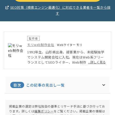
SEO対策（検索エンジン最適化）に対応できる業者を一覧から探
す
監修者
モリweb制作会社
Webライター モリ
1992年生、山形県出身。接客業から、未経験独学
でシステム開発会社に入社。現在はWeb系フリー
ランスとしてSEOライター、Web制作、Webデザ
...詳しく見る
インなどを軸に、幅広く活動中。自身が運営するブ
ログのPV数は年間14万人を超える。温泉と旅行が
趣味。
目次
この記事の見出し一覧
掲載企業の選定は弊社独自の基準とリサーチ手法に基づき行ってお
ります。詳しくは
編集ポリシー
をご覧ください。掲載企業の情報は