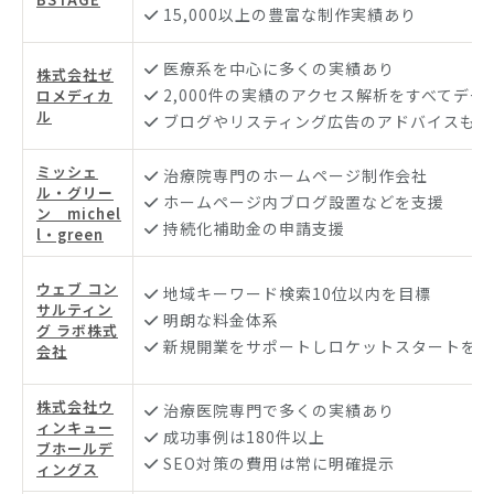
15,000以上の豊富な制作実績あり
医療系を中心に多くの実績あり
株式会社ゼ
2,000件の実績のアクセス解析をすべてデー
ロメディカ
ル
ブログやリスティング広告のアドバイスも可
ミッシェ
治療院専門のホームページ制作会社
ル・グリー
ホームページ内ブログ設置などを支援
ン michel
持続化補助金の申請支援
l・green
ウェブ コン
地域キーワード検索10位以内を目標
サルティン
明朗な料金体系
グ ラボ株式
新規開業をサポートしロケットスタートを実
会社
株式会社ウ
治療医院専門で多くの実績あり
ィンキュー
成功事例は180件以上
ブホールデ
SEO対策の費用は常に明確提示
ィングス