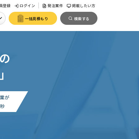
員登録
ログイン
発注案件
掲載したい方
一括見積もり
検索する
の
」
業が
0
秒