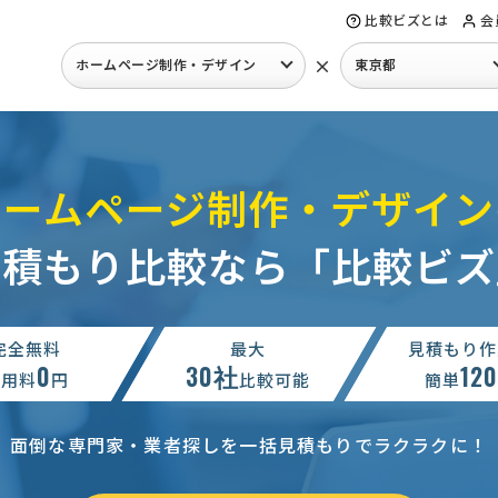
比較ビズとは
会
×
ホームページ制作・デザイン
東京都
ホームページ制作・デザイン
見積もり比較なら「比較ビズ
完全無料
最大
見積もり作
0
30社
12
利用料
円
比較可能
簡単
面倒な専門家・業者探しを一括見積もりでラクラクに！