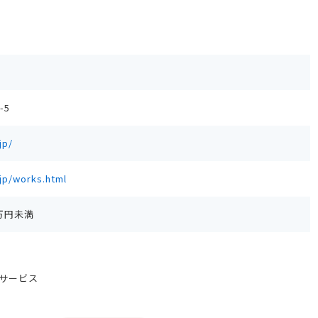
-5
jp/
jp/works.html
0万円未満
サービス