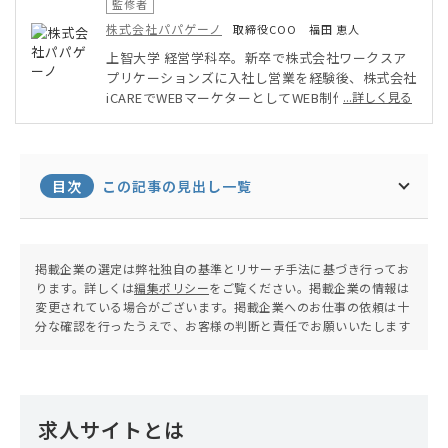
監修者
株式会社パパゲーノ
取締役COO 福田 恵人
上智大学 経営学科卒。新卒で株式会社ワークスア
プリケーションズに入社し営業を経験後、株式会社
iCAREでWEBマーケターとしてWEB制作、広告運
...詳しく見る
用、カンファレンス企画などBtoBマーケティング
を幅広く手掛ける。現職は株式会社パパゲーノ取締
役COO。
目次
この記事の見出し一覧
掲載企業の選定は弊社独自の基準とリサーチ手法に基づき行ってお
ります。詳しくは
編集ポリシー
をご覧ください。掲載企業の情報は
変更されている場合がございます。掲載企業へのお仕事の依頼は十
分な確認を行ったうえで、お客様の判断と責任でお願いいたします
求人サイトとは