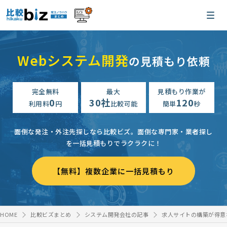
Webシステム開発
の見積もり依頼
完全無料
最大
見積もり作業が
0
30社
120
利用料
円
比較可能
簡単
秒
面倒な発注・外注先探しなら比較ビズ。
面倒な専門家・業者探し
を一括見積もりでラクラクに！
【無料】複数企業に一括見積もり
HOME
比較ビズまとめ
システム開発会社の記事
求人サイトの構築が得意