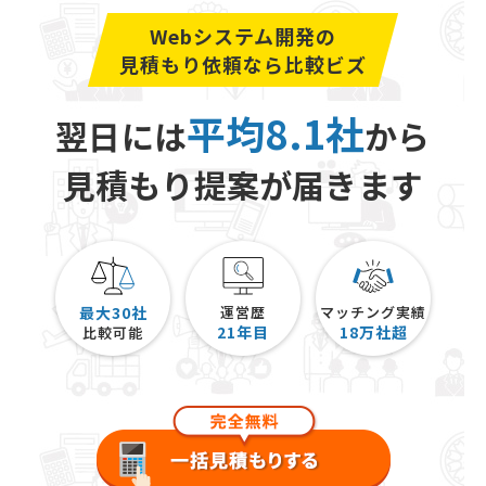
Webシステム開発の
見積もり依頼なら比較ビズ
平均8.1社
翌日には
から
見積もり提案が届きます
最大30社
運営歴
マッチング実績
21
年目
18
万社超
比較可能