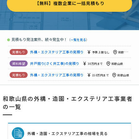
【無料】複数企業に一括見積もり
【電話希望】【和歌山県】井戸掘りの依頼
150万円まで
和歌
ウッドデッキ、テラスの見積もり
70万円まで
和歌山県
井戸掘り 業務用 山林
予算上限なし
和歌山県
見積もり発注案件、続々発生中！
●
（
一覧を見る
）
さく井工事
予算上限なし
和歌山県
外構・エクステリア工事の見積り
予算上限なし
和歌山県
井戸掘り(さく井工事)の見積り
30万円まで
和歌山県
外構・エクステリア工事の見積り
150万円まで
和歌山県
【電話希望】【和歌山県】井戸掘りの依頼
150万円まで
和歌
和歌山県の外構・造園・エクステリア工事業者
ウッドデッキ、テラスの見積もり
70万円まで
和歌山県
の一覧
外構・造園・エクステリア工事の相場を見る