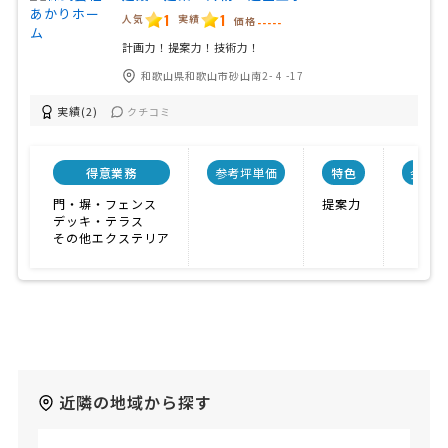
1
1
人気
実績
価格
-----
計画力！提案力！技術力！
和歌山県和歌山市砂山南2- 4 -17
実績(2)
クチコミ
得意業務
参考坪単価
特色
会社規
門・塀・フェンス
提案力
デッキ・テラス
その他エクステリア
近隣の地域から探す