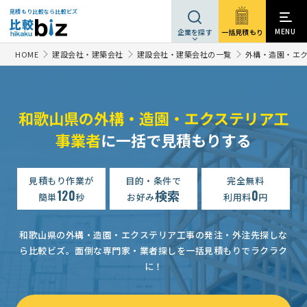
見積もり比較なら比較ビズ
MENU
一括見積もり
企業を探す
HOME
建設会社・建築会社
建設会社・建築会社の一覧
外構・造園・エ
和歌山県の外構・造園・エクステリア工
事業者
に一括で見積もりする
見積もり作業が
目的・条件で
完全無料
120
検索
0
簡単
秒
お好み
利用料
円
さく井工事
予算上限なし
和歌山県
和歌山県の外構・造園・エクステリア工事の発注・外注先探しな
外構・エクステリア工事の見積り
予算上限なし
和歌山県
ら比較ビズ。
面倒な専門家・業者探しを一括見積もりでラクラク
に！
井戸掘り(さく井工事)の見積り
30万円まで
和歌山県
外構・エクステリア工事の見積り
150万円まで
和歌山県