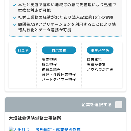
本社と支店で幅広い地域毎の顧問先管理により迅速で
柔軟な対応が可能
社労士業務の経験が30年あり法人設立約15年の実績
顧問先ASPアプリケーションを利用することにより情
報共有化とデータ連携が可能
料金例
対応業務
事務所特色
開
就業規則
価格重視
20
賃金規程
実績が豊富
退職金規程
ノウハウが充実
育児・介護休業規程
パートタイマー規程
企業を選択する
大畑社会保険労務士事務所
労務規定・就業規則作成