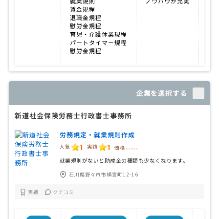
就業規則
ノウハウが充実
19
賃金規程
退職金規程
慰労金規程
育児・介護休業規程
パートタイマー規程
慰労金規程
企業を選択する
新道社会保険労務士行政書士事務所
労務規定・就業規則作成
1
1
人気
実績
価格
-----
就業規則がないと助成金の種類も少なくなります。
石川県野々市市横宮町12-16
実績
クチコミ