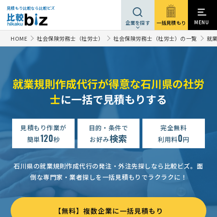
見積もり比較なら比較ビズ
MENU
一括見積もり
企業を探す
HOME
社会保険労務士（社労士）
社会保険労務士（社労士）の一覧
就
就業規則作成代行が得意な石川県の社労
士
に一括で見積もりする
見積もり作業が
目的・条件で
完全無料
120
検索
0
簡単
秒
お好み
利用料
円
石川県の就業規則作成代行の発注・外注先探しなら比較ビズ。
面
倒な専門家・業者探しを一括見積もりでラクラクに！
【無料】複数企業に一括見積もり