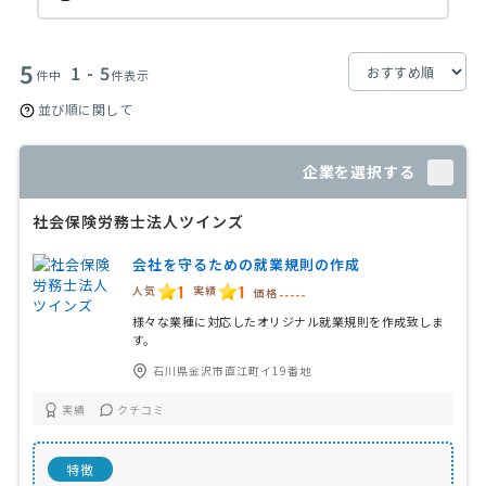
5
1 - 5
件中
件表示
並び順に関して
企業を選択する
社会保険労務士法人ツインズ
会社を守るための就業規則の作成
1
1
人気
実績
価格
-----
様々な業種に対応したオリジナル就業規則を作成致しま
す。
石川県金沢市直江町イ19番地
実績
クチコミ
特徴