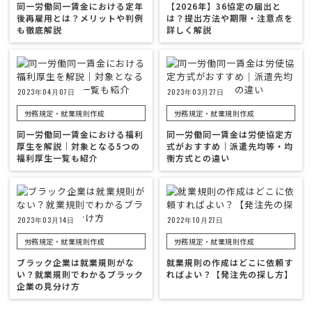
同一労働同一賃金における定年
【2026年】36協定の届出と
後再雇用とは？メリットや判例
は？提出方法や期限・注意点を
も徹底解説
詳しく解説
2023年04月07日
2023年03月27日
労務規定・就業規則作成
労務規定・就業規則作成
同一労働同一賃金における福利
同一労働同一賃金は労使協定方
厚生を解説｜対象となる5つの
式がおすすめ｜派遣先均等・均
福利厚生一覧も紹介
衡方式との違い
2023年03月14日
2022年10月27日
労務規定・就業規則作成
労務規定・就業規則作成
ブラック企業は就業規則がな
就業規則の作成はどこに依頼す
い？就業規則でわかるブラック
ればよい？【発注先の探し方】
企業の見分け方