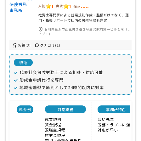
1
1
人気
実績
価格
-----
社労士専門家による就業規則作成・整備だけでなく、運
用・指導サポートで社内の労務管理も充実
石川県金沢市此花町３番２号金沢駅前第一ビル１階（ラ
イブ１）
実績(3)
クチコミ(1)
特徴
代表社会保険労務士による相談・対応可能
助成金申請代行を専門
地域密着型で原則として24時間以内に対応
料金例
対応業務
事務所特色
就業規則
若い先生
賃金規程
労務トラブルに強い
退職金規程
対応が早い
慰労金規程
育児・介護休業規程