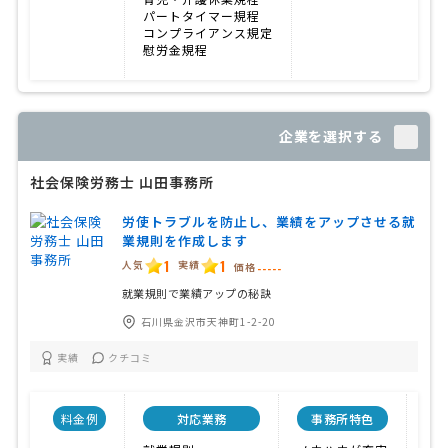
パートタイマー規程
コンプライアンス規定
慰労金規程
企業を選択する
社会保険労務士 山田事務所
労使トラブルを防止し、業績をアップさせる就
業規則を作成します
1
1
人気
実績
価格
-----
就業規則で業績アップの秘訣
石川県金沢市天神町1-2-20
実績
クチコミ
料金例
対応業務
事務所特色
開