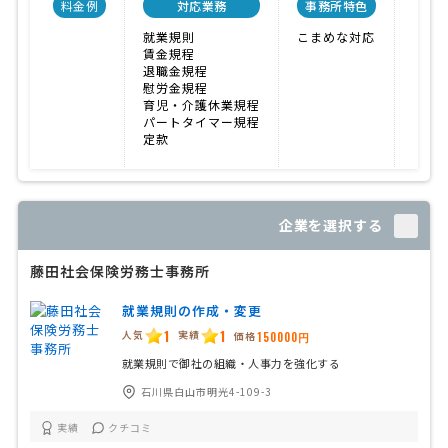
料金例
対応業務
事務所特色
開業
就業規則
こまめな対応
賃金規程
退職金規程
慰労金規程
育児・介護休業規程
パートタイマー規程
定款
企業を選択する
藤田社会保険労務士事務所
就業規則の作成・変更
1
1
人気
実績
価格
150000円
就業規則で御社の組織・人事力を強化する
石川県白山市明光4-109-3
実績
クチコミ