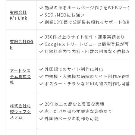
効果のあるホームページ作りをWEBマーケ
有限会社
SEO /MEOにも強い
K’s Link
創業18年目で公開後も頼れるサポート体制
350件以上のサイト制作・運用実績あり
有限会社OG
Googleストリートビューの撮影登録が可能
N
月額料金内で内容・回数の制限なく依頼が可
外国語でのサイト制作に対応
アートシス
中規模・大規模な病院のサイト制作が得意
テム株式会
社
ポスター・チラシなど印刷物の制作も可能
20年以上の歴史と豊富な実績
株式会社札
売上だけを追わず誠実な姿勢あり
幌ウェブシ
ステム
外国語ページの制作も可能