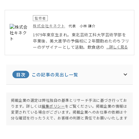
監修者
株式会社キネクト
代表 小林 謙介
1979年東京生まれ。東北芸術工科大学芸術学部を
卒業後、美大進学の予備校に２年間勤めたのちフリ
ーのデザイナーとして活動。飲食店のメニューや酒
...詳しく見る
造メーカーのカタログなど、食に関連するクリエイ
ティブ業務を開始。その後、インハウスデザイナー
として商品デザインの企画・制作を経験し、現在は
株式会社キネクトを設立。グラフィックやWEBなど
目次
この記事の見出し一覧
のデザイン制作をはじめ、広告事業や講演会など幅
広い分野で活動している。
掲載企業の選定は弊社独自の基準とリサーチ手法に基づき行ってお
ります。詳しくは
編集ポリシー
をご覧ください。掲載企業の情報は
変更されている場合がございます。掲載企業へのお仕事の依頼は十
分な確認を行ったうえで、お客様の判断と責任でお願いいたします