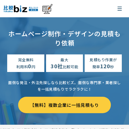
ホームページ制作・デザインの見積も
り依頼
完全無料
最大
見積もり作業が
0
30社
120
利用料
円
比較可能
簡単
秒
面倒な発注・外注先探しなら比較ビズ。
面倒な専門家・業者探し
を一括見積もりでラクラクに！
【無料】複数企業に一括見積もり