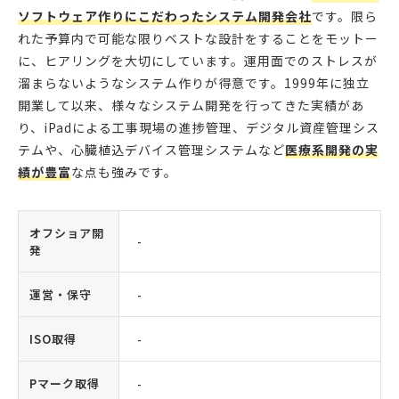
ソフトウェア作りにこだわったシステム開発会社
です。限ら
れた予算内で可能な限りベストな設計をすることをモットー
に、ヒアリングを大切にしています。運用面でのストレスが
溜まらないようなシステム作りが得意です。1999年に独立
開業して以来、様々なシステム開発を行ってきた実績があ
り、iPadによる工事現場の進捗管理、デジタル資産管理シス
テムや、心臓植込デバイス管理システムなど
医療系開発の実
績が豊富
な点も強みです。
オフショア開
-
発
運営・保守
-
ISO取得
-
Pマーク取得
-