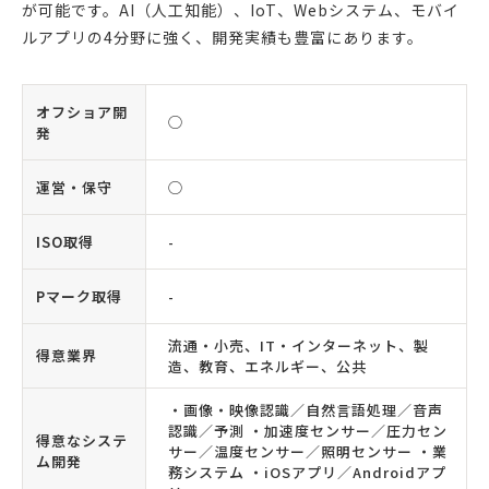
が可能です。AI（人工知能）、IoT、Webシステム、モバイ
ルアプリの4分野に強く、開発実績も豊富にあります。
オフショア開
◯
発
運営・保守
◯
ISO取得
-
Pマーク取得
-
流通・小売、IT・インターネット、製
得意業界
造、教育、エネルギー、公共
・画像・映像認識／自然言語処理／音声
認識／予測 ・加速度センサー／圧力セン
得意なシステ
サー／温度センサー／照明センサー ・業
ム開発
務システム ・iOSアプリ／Androidアプ