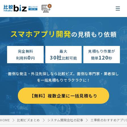
スマホアプリ開発
の見積もり依頼
完全無料
最大
見積もり作業が
0
30社
120
利用料
円
比較可能
簡単
秒
面倒な発注・外注先探しなら比較ビズ。
面倒な専門家・業者探し
を一括見積もりでラクラクに！
【無料】複数企業に一括見積もり
HOME
比較ビズまとめ
システム開発会社の記事
三重県のおすすめアプリ