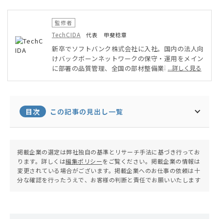
監修者
TechCIDA
代表 甲斐稔章
新卒でソフトバンク株式会社に入社。国内の法人向
けバックボーンネットワークの保守・運用をメイン
に部署の品質管理、全国の部材整備業務を実施。そ
...詳しく見る
の後ベンチャー企業にてPMO・インフラ担当とし
てAWSを用いたシステム・アプリ開発に従事。オ
ンプレミス・クラウド環境両方を得意としたインフ
ラエンジニアとして活動。現在は地元に戻りフリー
目次
この記事の見出し一覧
ランスエンジニア兼子ども向けプログラミング教室
の運営を行う。
掲載企業の選定は弊社独自の基準とリサーチ手法に基づき行ってお
ります。詳しくは
編集ポリシー
をご覧ください。掲載企業の情報は
変更されている場合がございます。掲載企業へのお仕事の依頼は十
分な確認を行ったうえで、お客様の判断と責任でお願いいたします