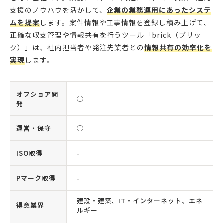
支援のノウハウを活かして、
企業の業務運用にあったシステ
ムを提案
します。案件情報や工事情報を登録し積み上げて、
正確な収支管理や情報共有を行うツール「brick（ブリッ
ク）」は、社内担当者や発注先業者との
情報共有の効率化を
実現
します。
オフショア開
◯
発
運営・保守
◯
ISO取得
-
Pマーク取得
-
建設・建築、IT・インターネット、エネ
得意業界
ルギー