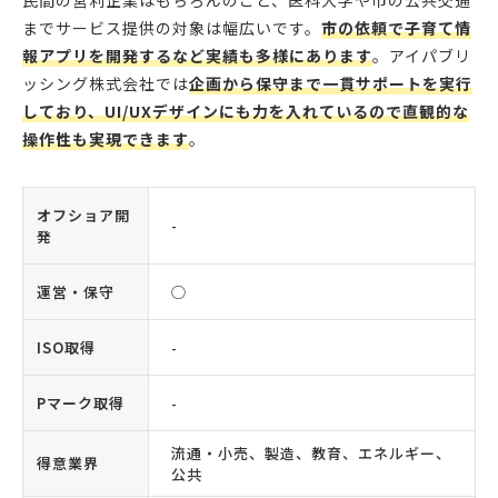
民間の営利企業はもちろんのこと、医科大学や市の公共交通
までサービス提供の対象は幅広いです。
市の依頼で子育て情
報アプリを開発するなど実績も多様にあります
。アイパブリ
ッシング株式会社では
企画から保守まで一貫サポートを実行
しており、UI/UXデザインにも力を入れているので直観的な
操作性も実現できます
。
オフショア開
-
発
運営・保守
◯
ISO取得
-
Pマーク取得
-
流通・小売、製造、教育、エネルギー、
得意業界
公共