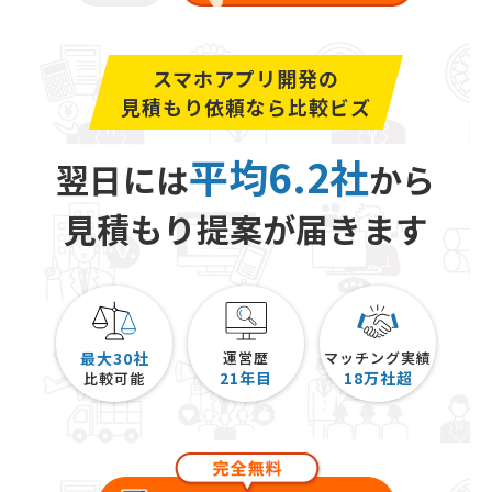
スマホアプリ開発の
見積もり依頼なら比較ビズ
平均6.2社
翌日には
から
見積もり提案が届きます
最大30社
運営歴
マッチング実績
21
年目
18
万社超
比較可能