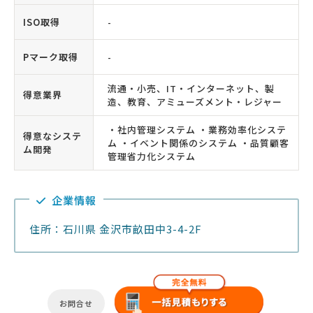
ISO取得
-
Pマーク取得
-
流通・小売、IT・インターネット、製
得意業界
造、教育、アミューズメント・レジャー
・社内管理システム ・業務効率化システ
得意なシステ
ム ・イベント関係のシステム ・品質顧客
ム開発
管理省力化システム
企業情報
住所：石川県 金沢市畝田中3-4-2F
お問合せ