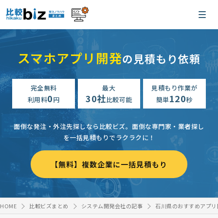
スマホアプリ開発
の見積もり依頼
完全無料
最大
見積もり作業が
0
30社
120
利用料
円
比較可能
簡単
秒
面倒な発注・外注先探しなら比較ビズ。
面倒な専門家・業者探し
を一括見積もりでラクラクに！
【無料】複数企業に一括見積もり
HOME
比較ビズまとめ
システム開発会社の記事
石川県のおすすめアプリ