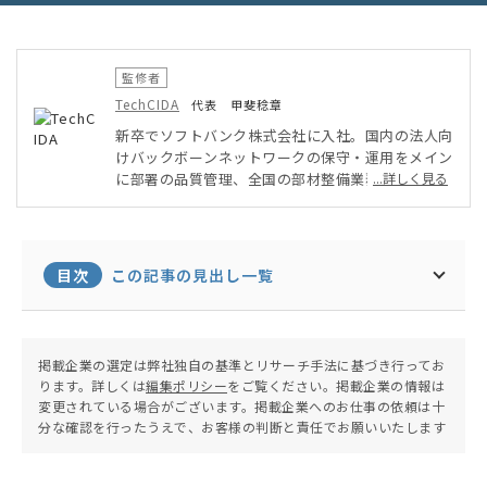
監修者
TechCIDA
代表 甲斐稔章
新卒でソフトバンク株式会社に入社。国内の法人向
けバックボーンネットワークの保守・運用をメイン
に部署の品質管理、全国の部材整備業務を実施。そ
...詳しく見る
の後ベンチャー企業にてPMO・インフラ担当とし
てAWSを用いたシステム・アプリ開発に従事。オ
ンプレミス・クラウド環境両方を得意としたインフ
ラエンジニアとして活動。現在は地元に戻りフリー
目次
この記事の見出し一覧
ランスエンジニア兼子ども向けプログラミング教室
の運営を行う。
掲載企業の選定は弊社独自の基準とリサーチ手法に基づき行ってお
ります。詳しくは
編集ポリシー
をご覧ください。掲載企業の情報は
変更されている場合がございます。掲載企業へのお仕事の依頼は十
分な確認を行ったうえで、お客様の判断と責任でお願いいたします