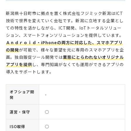
新潟県十日町市に拠点を置く株式会社フジミック新潟はICT
技術で世界を変えていく会社です。新潟に立地する企業とし
ての特性を活かしながら、ICT開発、IoTトータルソリュー
ション、スマートフォンソリューションを提供しています。
Ａｎｄｒｏｉｄ・iPhoneの両方に対応した、スマホアプリ
の開発
が可能で、様々な要望を元に専用のスマホアプリを企
画。独自販促ツール開発では
業態にとらわれないオリジナル
アプリを提供
し、専門知識がなくても運用ができるアプリの
導入をサポートします。
オフショア開
-
発
運営・保守
◯
ISO取得
◯