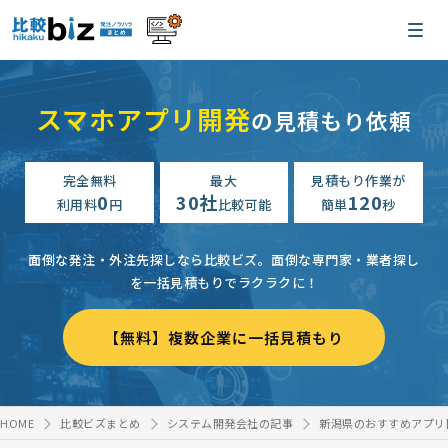
スマホアプリ開発
の見積もり依頼
完全無料
最大
見積もり作業が
0
30社
120
利用料
円
比較可能
簡単
秒
面倒な発注・外注先探しなら比較ビズ。
面倒な専門家・業者探し
を一括見積もりでラクラクに！
【無料】複数企業に一括見積もり
HOME
比較ビズまとめ
システム開発会社の記事
新潟県のおすすめアプリ