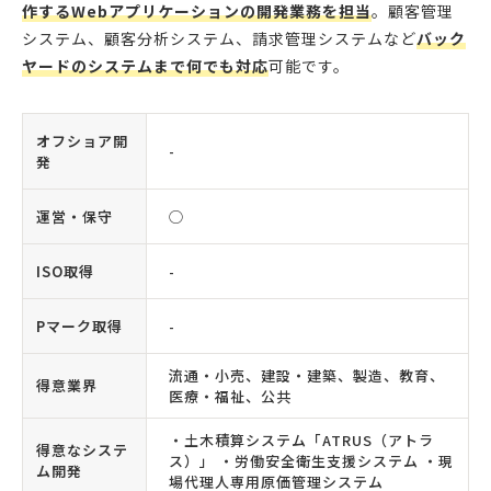
作するWebアプリケーションの開発業務を担当
。顧客管理
システム、顧客分析システム、請求管理システムなど
バック
ヤードのシステムまで何でも対応
可能です。
オフショア開
-
発
運営・保守
◯
ISO取得
-
Pマーク取得
-
流通・小売、建設・建築、製造、教育、
得意業界
医療・福祉、公共
・土木積算システム「ATRUS（アトラ
得意なシステ
ス）」 ・労働安全衛生支援システム ・現
ム開発
場代理人専用原価管理システム