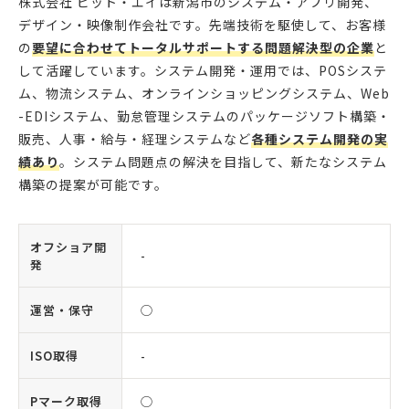
株式会社 ビット・エイは新潟市のシステム・アプリ開発、
デザイン・映像制作会社です。先端技術を駆使して、お客様
の
要望に合わせてトータルサポートする問題解決型の企業
と
して活躍しています。システム開発・運用では、POSシステ
ム、物流システム、オンラインショッピングシステム、Web
-EDIシステム、勤怠管理システムのパッケージソフト構築・
販売、人事・給与・経理システムなど
各種システム開発の実
績あり
。システム問題点の解決を目指して、新たなシステム
構築の提案が可能です。
オフショア開
-
発
運営・保守
◯
ISO取得
-
Pマーク取得
◯