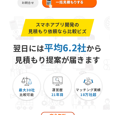
お問合せ
スマホアプリ開発の
見積もり依頼なら比較ビズ
平均6.2社
翌日には
から
見積もり提案が届きます
最大30社
運営歴
マッチング実績
21
年目
18
万社超
比較可能