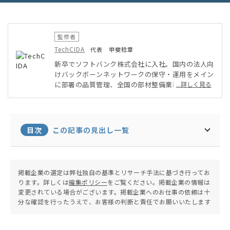
監修者
TechCIDA
代表 甲斐稔章
新卒でソフトバンク株式会社に入社。国内の法人向
けバックボーンネットワークの保守・運用をメイン
に部署の品質管理、全国の部材整備業務を実施。そ
...詳しく見る
の後ベンチャー企業にてPMO・インフラ担当とし
てAWSを用いたシステム・アプリ開発に従事。オ
ンプレミス・クラウド環境両方を得意としたインフ
ラエンジニアとして活動。現在は地元に戻りフリー
目次
この記事の見出し一覧
ランスエンジニア兼子ども向けプログラミング教室
の運営を行う。
掲載企業の選定は弊社独自の基準とリサーチ手法に基づき行ってお
ります。詳しくは
編集ポリシー
をご覧ください。掲載企業の情報は
変更されている場合がございます。掲載企業へのお仕事の依頼は十
分な確認を行ったうえで、お客様の判断と責任でお願いいたします