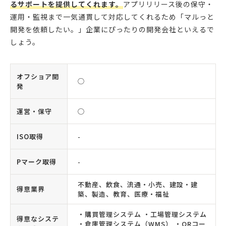
るサポートを提供してくれます。
アプリリリース後の保守・
運用・監視まで一気通貫して対応してくれるため「マルっと
開発を依頼したい。」企業にぴったりの開発会社といえるで
しょう。
オフショア開
◯
発
運営・保守
◯
ISO取得
-
Pマーク取得
-
不動産、飲食、流通・小売、建設・建
得意業界
築、製造、教育、医療・福祉
・購買管理システム ・工場管理システム
得意なシステ
・倉庫管理システム（WMS） ・QRコー