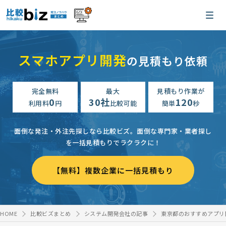
スマホアプリ開発
の見積もり依頼
完全無料
最大
見積もり作業が
0
30社
120
利用料
円
比較可能
簡単
秒
面倒な発注・外注先探しなら比較ビズ。
面倒な専門家・業者探し
を一括見積もりでラクラクに！
【無料】複数企業に一括見積もり
HOME
比較ビズまとめ
システム開発会社の記事
東京都のおすすめアプリ