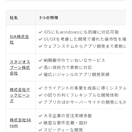
社名
3つの特徴
iOSにもwindowsにも的確に対応可能
SIA株式会
UI/UXを考慮した開発で優れた操作性を確保
社
ウェブシステムからアプリ開発まで柔軟に実
納期厳守のていねいなサービス
スタジオス
高い技術力で柔軟に対応
プーン株式
会社
幅広いジャンルのアプリ開発実績
クライアントの事業を成長に導くシステム開
株式会社テ
小回りの利くフレキシブルな開発体制
ックビーン
ズ
アプリのほかサーバーサイドの開発にも対応
大手企業の受注実績多数
株式会社Sk
緻密な要件定義・設計
rum
スピーディーな開発