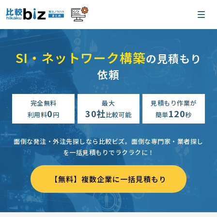
SI・ネットワーク構築
の見積もり
依頼
完全無料
最大
見積もり作業が
0
30社
120
利用料
円
比較可能
簡単
秒
面倒な発注・外注先探しなら比較ビズ。
面倒な専門家・業者探し
を一括見積もりでラクラクに！
【無料】複数企業に一括見積もり