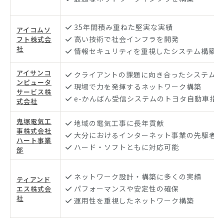
35年間積み重ねた堅実な実績
アイコムソ
高い技術で社会インフラを開発
フト株式会
社
情報セキュリティを重視したシステム構築
アイサンコ
クライアントの課題に向き合ったシステム開
ンピュータ
現場で力を発揮するネットワーク構築
サービス株
e-かんばん受信システムのトヨタ自動車指
式会社
鬼塚電気工
地域の電気工事に長年貢献
事株式会社
大分におけるインターネット事業の先駆者
ハート事業
ハード・ソフトともに対応可能
部
ネットワーク設計・構築に多くの実績
ティアンド
パフォーマンスや安定性の確保
エス株式会
社
運用性を重視したネットワーク構築