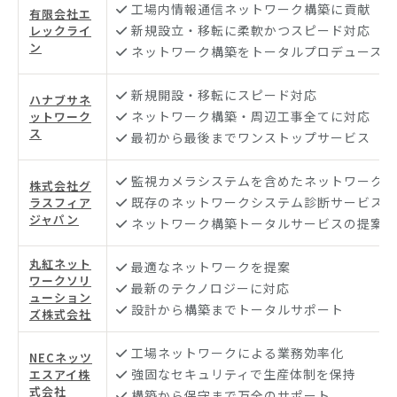
工場内情報通信ネットワーク構築に貢献
有限会社エ
新規設立・移転に柔軟かつスピード対応
レックライ
ン
ネットワーク構築をトータルプロデュース
新規開設・移転にスピード対応
ハナブサネ
ネットワーク構築・周辺工事全てに対応
ットワーク
ス
最初から最後までワンストップサービス
監視カメラシステムを含めたネットワーク構
株式会社グ
既存のネットワークシステム診断サービス
ラスフィア
ジャパン
ネットワーク構築トータルサービスの提案
丸紅ネット
最適なネットワークを提案
ワークソリ
最新のテクノロジーに対応
ューション
設計から構築までトータルサポート
ズ株式会社
工場ネットワークによる業務効率化
NECネッツ
強固なセキュリティで生産体制を保持
エスアイ株
式会社
構築から保守まで万全のサポート