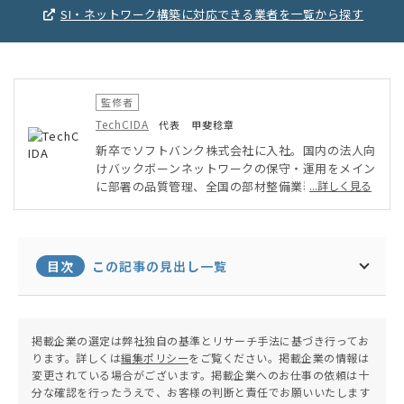
SI・ネットワーク構築に対応できる業者を一覧から探す
監修者
TechCIDA
代表 甲斐稔章
新卒でソフトバンク株式会社に入社。国内の法人向
けバックボーンネットワークの保守・運用をメイン
に部署の品質管理、全国の部材整備業務を実施。そ
...詳しく見る
の後ベンチャー企業にてPMO・インフラ担当とし
てAWSを用いたシステム・アプリ開発に従事。オ
ンプレミス・クラウド環境両方を得意としたインフ
ラエンジニアとして活動。現在は地元に戻りフリー
目次
この記事の見出し一覧
ランスエンジニア兼子ども向けプログラミング教室
の運営を行う。
掲載企業の選定は弊社独自の基準とリサーチ手法に基づき行ってお
ります。詳しくは
編集ポリシー
をご覧ください。掲載企業の情報は
変更されている場合がございます。掲載企業へのお仕事の依頼は十
分な確認を行ったうえで、お客様の判断と責任でお願いいたします