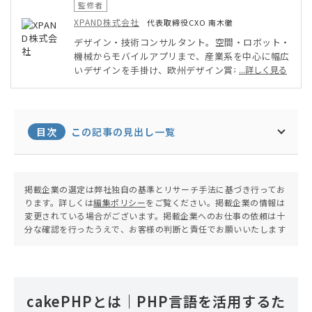
監修者
XPAND株式会社
代表取締役CXO 南木徹
デザイン・技術コンサルタント。空間・ロボット・
機械からモバイルアプリまで、産業系を中心に幅広
いデザインを手掛け、欧州デザイン賞なども受賞。
...詳しく見る
ウェブはLAMP系やスマホアプリを中心にエンジニ
アリングに携わる。VCやECFからの支援を受けて、
スタートアップ企業を運営。1級知的財産管理技能
士（特許・コンテンツ・ブランド）、高度情報処理
目次
この記事の見出し一覧
技術者（情報セキュリティアドミニストレータ）。
掲載企業の選定は弊社独自の基準とリサーチ手法に基づき行ってお
ります。詳しくは
編集ポリシー
をご覧ください。掲載企業の情報は
変更されている場合がございます。掲載企業へのお仕事の依頼は十
分な確認を行ったうえで、お客様の判断と責任でお願いいたします
cakePHPとは｜PHP言語を活用するた