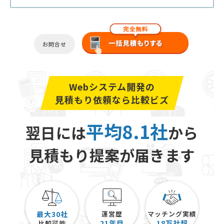
お問合せ
Webシステム開発の
見積もり依頼なら比較ビズ
平均8.1社
翌日には
から
見積もり提案が届きます
最大30社
運営歴
マッチング実績
21
年目
18
万社超
比較可能