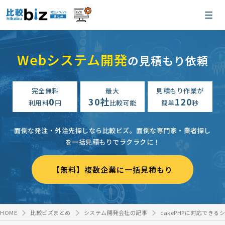
Webシステム開発
の見積もり依頼
完全無料
最大
見積もり作業が
0
30社
120
利用料
円
比較可能
簡単
秒
面倒な発注・外注先探しなら比較ビズ。
面倒な専門家・業者探し
を一括見積もりでラクラクに！
【無料】複数企業に一括見積もり
HOME
比較ビズまとめ
システム開発会社の記事
cakePHPに対応でき