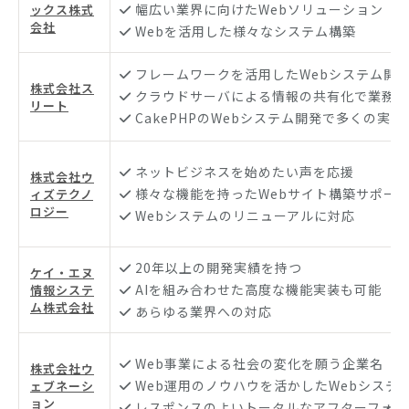
幅広い業界に向けたWebソリューション
ックス株式
会社
Webを活用した様々なシステム構築
フレームワークを活用したWebシステム開
株式会社ス
クラウドサーバによる情報の共有化で業務効
リート
CakePHPのWebシステム開発で多くの実績
ネットビジネスを始めたい声を応援
株式会社ウ
様々な機能を持ったWebサイト構築サポー
ィズテクノ
ロジー
Webシステムのリニューアルに対応
20年以上の開発実績を持つ
ケイ・エヌ
AIを組み合わせた高度な機能実装も可能
情報システ
ム株式会社
あらゆる業界への対応
Web事業による社会の変化を願う企業名
株式会社ウ
Web運用のノウハウを活かしたWebシステ
ェブネーシ
ョン
レスポンスのよいトータルなアフターフォロ