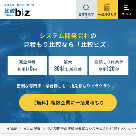
見積もり比較なら比較ビズ
MENU
一括見積もり
企業を探す
システム開発会社
の
見積もり比較なら「比較ビズ」
完全無料
最大
見積もり作業が
0
30社
120
利用料
円
比較可能
簡単
秒
面倒な専門家・業者探しを一括見積もりでラクラクに！
【無料】複数企業に一括見積もり
HOME
まとめ記事
ラボ型開発の実績が豊富なシステム会社30選！メリット