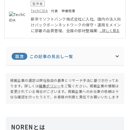
監修者
TechCIDA
代表 甲斐稔章
新卒でソフトバンク株式会社に入社。国内の法人向
けバックボーンネットワークの保守・運用をメイン
に部署の品質管理、全国の部材整備業務を実施。そ
...詳しく見る
の後ベンチャー企業にてPMO・インフラ担当とし
てAWSを用いたシステム・アプリ開発に従事。オ
ンプレミス・クラウド環境両方を得意としたインフ
ラエンジニアとして活動。現在は地元に戻りフリー
目次
この記事の見出し一覧
ランスエンジニア兼子ども向けプログラミング教室
の運営を行う。
掲載企業の選定は弊社独自の基準とリサーチ手法に基づき行ってお
ります。詳しくは
編集ポリシー
をご覧ください。掲載企業の情報は
変更されている場合がございます。掲載企業へのお仕事の依頼は十
分な確認を行ったうえで、お客様の判断と責任でお願いいたします
NORENとは