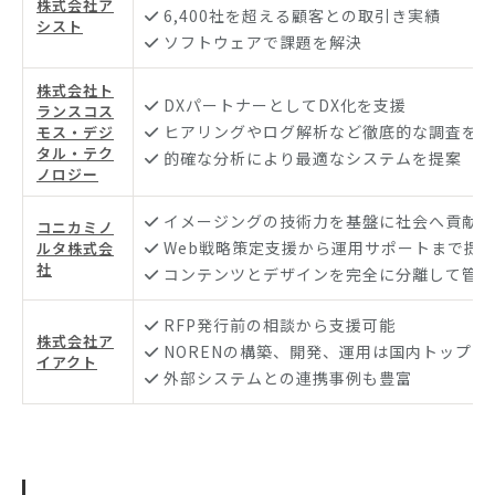
株式会社ア
6,400社を超える顧客との取引き実績
シスト
ソフトウェアで課題を解決
株式会社ト
DXパートナーとしてDX化を支援
ランスコス
ヒアリングやログ解析など徹底的な調査を実
モス・デジ
タル・テク
的確な分析により最適なシステムを提案
ノロジー
イメージングの技術力を基盤に社会へ貢献
コニカミノ
Web戦略策定支援から運用サポートまで提
ルタ株式会
社
コンテンツとデザインを完全に分離して管理
RFP発行前の相談から支援可能
株式会社ア
NORENの構築、開発、運用は国内トップレ
イアクト
外部システムとの連携事例も豊富