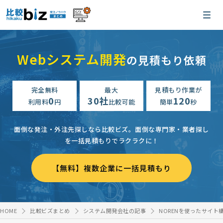
Webシステム開発
の見積もり依頼
完全無料
最大
見積もり作業が
0
30社
120
利用料
円
比較可能
簡単
秒
面倒な発注・外注先探しなら比較ビズ。
面倒な専門家・業者探し
を一括見積もりでラクラクに！
【無料】複数企業に一括見積もり
HOME
比較ビズまとめ
システム開発会社の記事
NORENを使ったサイト