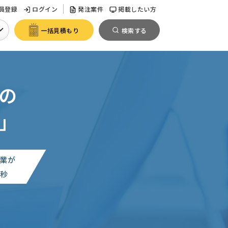
員登録
ログイン
発注案件
掲載したい方
一括見積もり
検索する
の
」
業が
0
秒