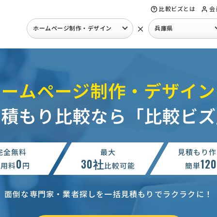
比較ビズとは
会
×
ホームページ制作・デザイン
兵庫県
ホームページ制作・デザイン
見積もり比較なら「比較ビズ
完全無料
最大
見積もり作
0
30社
12
利用料
円
比較可能
簡単
面倒な専門家・業者探しを一括見積もりでラクラクに！