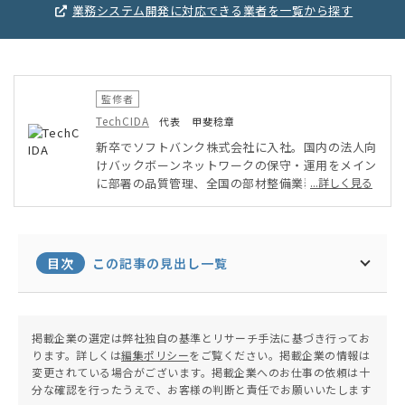
業務システム開発に対応できる業者を一覧から探す
監修者
TechCIDA
代表 甲斐稔章
新卒でソフトバンク株式会社に入社。国内の法人向
けバックボーンネットワークの保守・運用をメイン
に部署の品質管理、全国の部材整備業務を実施。そ
...詳しく見る
の後ベンチャー企業にてPMO・インフラ担当とし
てAWSを用いたシステム・アプリ開発に従事。オ
ンプレミス・クラウド環境両方を得意としたインフ
ラエンジニアとして活動。現在は地元に戻りフリー
目次
この記事の見出し一覧
ランスエンジニア兼子ども向けプログラミング教室
の運営を行う。
掲載企業の選定は弊社独自の基準とリサーチ手法に基づき行ってお
ります。詳しくは
編集ポリシー
をご覧ください。掲載企業の情報は
変更されている場合がございます。掲載企業へのお仕事の依頼は十
分な確認を行ったうえで、お客様の判断と責任でお願いいたします