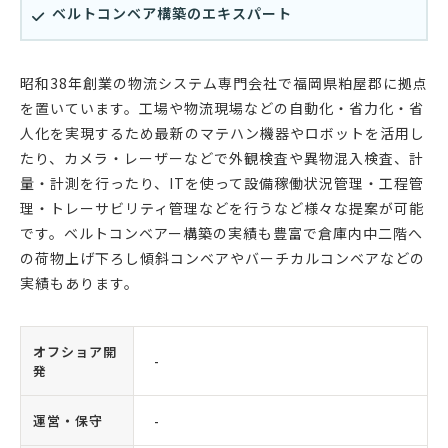
ベルトコンベア構築のエキスパート
昭和38年創業の物流システム専門会社で福岡県粕屋郡に拠点
を置いています。工場や物流現場などの自動化・省力化・省
人化を実現するため最新のマテハン機器やロボットを活用し
たり、カメラ・レーザーなどで外観検査や異物混入検査、計
量・計測を行ったり、ITを使って設備稼働状況管理・工程管
理・トレーサビリティ管理などを行うなど様々な提案が可能
です。ベルトコンベアー構築の実績も豊富で倉庫内中二階へ
の荷物上げ下ろし傾斜コンベアやバーチカルコンベアなどの
実績もあります。
オフショア開
-
発
運営・保守
-