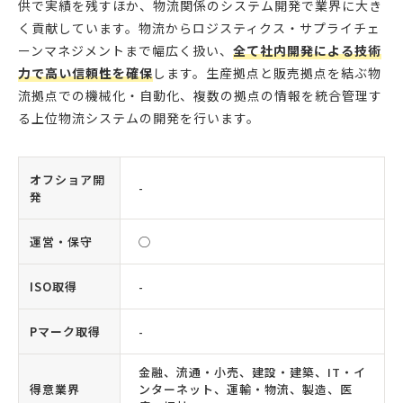
供で実績を残すほか、物流関係のシステム開発で業界に大き
く貢献しています。物流からロジスティクス・サプライチェ
ーンマネジメントまで幅広く扱い、
全て社内開発による技術
力で高い信頼性を確保
します。生産拠点と販売拠点を結ぶ物
流拠点での機械化・自動化、複数の拠点の情報を統合管理す
る上位物流システムの開発を行います。
オフショア開
-
発
運営・保守
◯
ISO取得
-
Pマーク取得
-
金融、流通・小売、建設・建築、IT・イ
得意業界
ンターネット、運輸・物流、製造、医