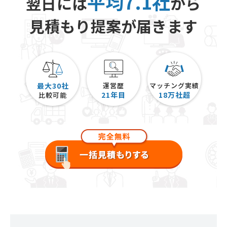
平均7.1社
翌日には
から
見積もり提案が届きます
最大30社
運営歴
マッチング実績
21
年目
18
万社超
比較可能