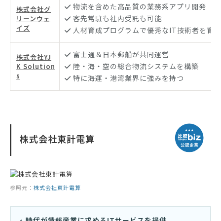
物流を含めた高品質の業務系アプリ開発
株式会社グ
客先常駐も社内受託も可能
リーンウェ
イズ
人材育成プログラムで優秀なIT技術者を育
富士通＆日本郵船が共同運営
株式会社YJ
陸・海・空の総合物流システムを構築
K Solution
s
特に海運・港湾業界に強みを持つ
株式会社東計電算
参照元：
株式会社東計電算
時代が情報産業に求めるITサービスを提供