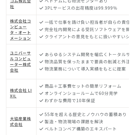
ベトナムにも物流センターあり
コム株式会
社
3PLサービスの出荷精度は99.999％
株式会社コ
一括で仕事を請け負い担当者が自らの責任で
ンピュー
完全社内開発による受託ソフトウェアを開発
タ・オート
クライアントの意見をもとに扱いやすいシス
メーション
ユニバーサ
あらゆるシステム開発を幅広くトータルサポ
ルコンピュ
物流品質を保ったままで要員の削減と外注化
ーター株式
物流業務について導入実績をもとに提案
会社
商品＋工事費セットの簡単リフォーム
株式会社 LI
オンラインショールームで60分見学
XIL
わずかな費用で10年保証
55年を超える歴史とノウハウの蓄積あり
大協産業株
製造・物流現場の課題を解決
式会社
ベルトコンベア構築のエキスパート