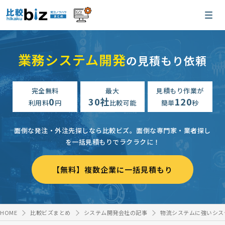
業務システム開発
の見積もり依頼
完全無料
最大
見積もり作業が
0
30社
120
利用料
円
比較可能
簡単
秒
面倒な発注・外注先探しなら比較ビズ。
面倒な専門家・業者探し
を一括見積もりでラクラクに！
【無料】複数企業に一括見積もり
HOME
比較ビズまとめ
システム開発会社の記事
物流システムに強いシス