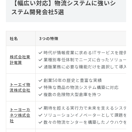
【幅広い対応】物流システムに強いシ
ステム開発会社5選
社名
3つの特徴
時代が情報産業に求めるITサービスを提供
株式会社東
業種別専任体制でニーズに合ったソリューシ
計電算
通販業務に必要な機能だけを選択して導入
創業50年の歴史と豊富な実績
トーエイ物
特殊な商品の物流システム構築に対応
流株式会社
複数の危険物大型倉庫を持つ
期待を超える実行力で未来を支えるシステム
トーヨーカ
ソリューションイノベーターとして課題を解
ネツ株式会
社
数々の物流センターを構築したノウハウを保