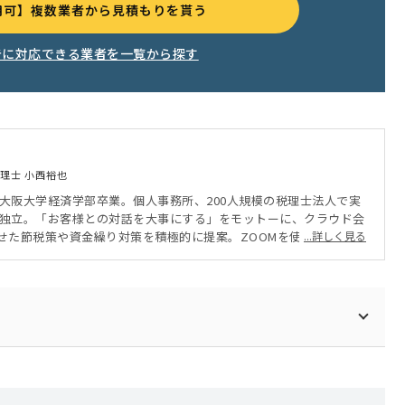
用可】複数業者から見積もりを貰う
告に対応できる業者を一覧から探す
理士 小西裕也
 大阪大学経済学部卒業。個人事務所、200人規模の税理士法人で実
年に独立。「お客様との対話を大事にする」をモットーに、クラウド会
せた節税策や資金繰り対策を積極的に提案。ZOOMを使ったオンラ
...詳しく見る
、クライアントは全国に。