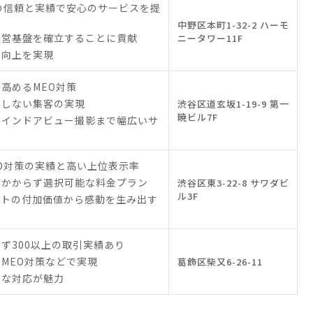
の信頼と実績で安心のサービスを提
中野区本町1-32-2 ハーモ
経営基盤を確立することに貢献
ニータワー11F
の向上を実現
高めるMEO対策
存しない集客の実現
渋谷区道玄坂1-19-9 第一
暁ビル7F
やインドアビュー撮影まで幅広いサ
O対策の実績と高い上位表示率
がかからず選択可能な料金プラン
渋谷区東3-22-8 サワダビ
ル3F
ントの付加価値から感動を生み出す
ず300以上の取引実績あり
MEO対策などで実現
葛飾区柴又6-26-11
寧な対応が魅力