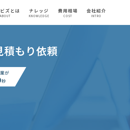
較ビズとは
ナレッジ
費用相場
会社紹介
ABOUT
KNOWLEDGE
COST
INTRO
見積もり依頼
業が
0
秒