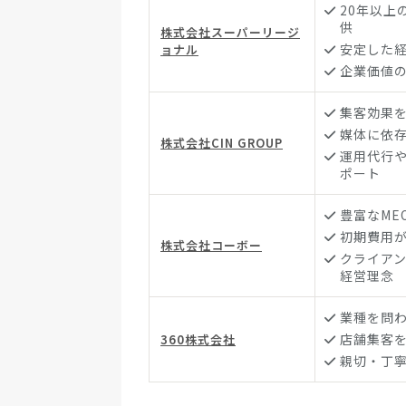
20年以上
供
株式会社スーパーリージ
安定した
ョナル
企業価値
集客効果を
媒体に依
株式会社CIN GROUP
運用代行
ポート
豊富なME
初期費用
株式会社コーボー
クライア
経営理念
業種を問わ
店舗集客を
360株式会社
親切・丁