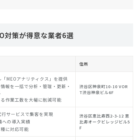
O対策が得意な業者6選
住所
ル「MEOアナリティクス」を提供
の情報を一括で分析・管理・更新・
渋谷区神泉町10-10 VOR
化
T渋谷神泉ビル6F
かる作業工数を大幅に削減可能
代行サービスで集客を実現
渋谷区恵比寿西2-3-12 恵
店舗への導入実績
比寿オークビレッジビル5
F
業種に対応可能