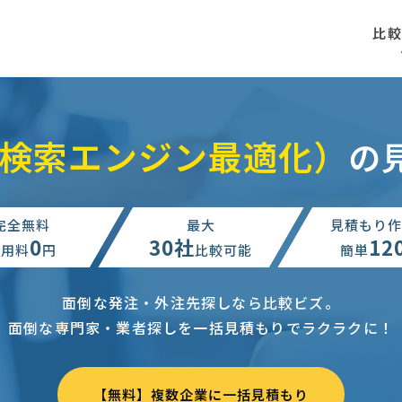
比
（検索エンジン最適化）
の
完全無料
最大
見積もり作
0
30社
12
利用料
円
比較可能
簡単
面倒な発注・外注先探しなら比較ビズ。
面倒な専門家・業者探しを一括見積もりでラクラクに！
【無料】複数企業に一括見積もり