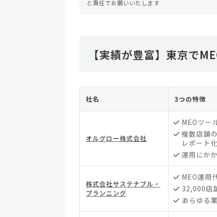
と責任でお願いいたします
【実績が豊富】東京でME
社名
3つの特徴
MEOツー
複数店舗
オルグロー株式会社
レポート
運用にか
MEO運用
株式会社サステナブル・
32,000
プランニング
あらゆる