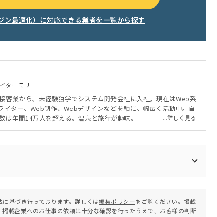
ンジン最適化）に対応できる業者を一覧から探す
ライター モリ
。接客業から、未経験独学でシステム開発会社に入社。現在はWeb系
ライター、Web制作、Webデザインなどを軸に、幅広く活動中。自
V数は年間14万人を超える。温泉と旅行が趣味。
...詳しく見る
法に基づき行っております。詳しくは
編集ポリシー
をご覧ください。掲載
。掲載企業へのお仕事の依頼は十分な確認を行ったうえで、お客様の判断