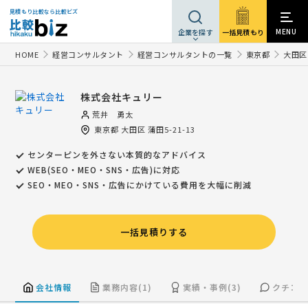
見積もり比較なら比較ビズ
MENU
一括見積もり
企業を探す
HOME
経営コンサルタント
経営コンサルタントの一覧
東京都
大田区
株式会社キュリー
荒井 勇太
東京都
大田区
蒲田5-21-13
センターピンを外さない本質的なアドバイス
WEB(SEO・MEO・SNS・広告)に対応
SEO・MEO・SNS・広告にかけている費用を大幅に削減
一括見積りする
会社情報
業務内容(1)
実績・事例(3)
クチコミ(