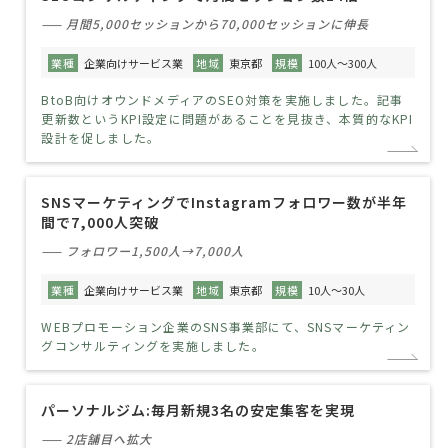
—— 月間5,000セッションから70,000セッションに伸長
業種
企業向けサービス業
地域
東京都
規模
100人～300人
BtoB向けオウンドメディアのSEO対策を実施しました。記事
更新数というKPI設定に問題があることを見抜き、本質的なKPI
設計を促しました。
SNSマーケティングでInstagramフォロワー数が半年
間で7,000人突破
—— フォロワー1,500人→7,000人
業種
企業向けサービス業
地域
東京都
規模
10人～30人
WEBプロモーション企業のSNS事業部にて、SNSマーケティン
グコンサルティングを実施しました。
パーソナルジム:毎月新規3名の安定集客を実現
—— 2店舗目へ拡大