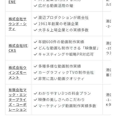
ENE
ル5F
広がる動画活用の幅
渡辺プロダクションが親会社
株式会社サ
港区麻
1961年創業の老舗企業
ウンド・シ
-2-1
ティ
大手＆上場企業との実績多数
年間600件の動画制作実績
港区南
株式会社VE
どんな動画も制作できる「映像屋」
-15-
CKS
ラ乃木
キャスティングや戦略PR対応可
多種多様な動画制作実績
株式会社ウ
港区
カーグラフィックTVの制作会社
インズモー
番3-9
メント
非常に高い動画クオリティ
有限会社マ
わかりやすい3つの料金プラン
ック・エン
港区浜
映像の美しさへのこだわり
タープライ
-1-2
ズ・コーポ
Kタワ
マーケティング動画制作実績多数
レーション