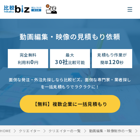
動画編集・映像の見積もり依頼
完全無料
最大
見積もり作業が
0
30社
120
利用料
円
比較可能
簡単
秒
面倒な発注・外注先探しなら比較ビズ。
面倒な専門家・業者探し
を一括見積もりでラクラクに！
【無料】複数企業に一括見積もり
HOME
クリエイター
クリエイターの一覧
動画編集・映像制作の一覧