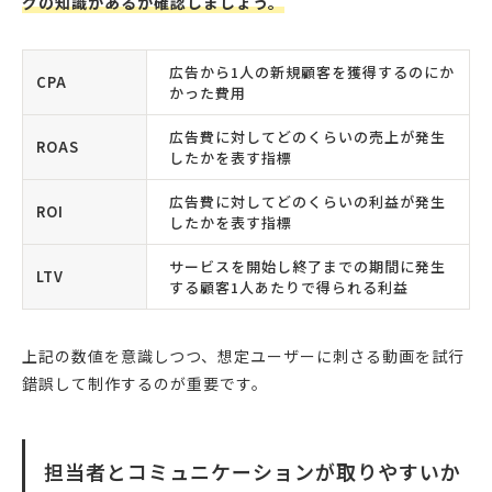
グの知識があるか確認しましょう。
広告から1人の新規顧客を獲得するのにか
CPA
かった費用
広告費に対してどのくらいの売上が発生
ROAS
したかを表す指標
広告費に対してどのくらいの利益が発生
ROI
したかを表す指標
サービスを開始し終了までの期間に発生
LTV
する顧客1人あたりで得られる利益
上記の数値を意識しつつ、想定ユーザーに刺さる動画を試行
錯誤して制作するのが重要です。
担当者とコミュニケーションが取りやすいか