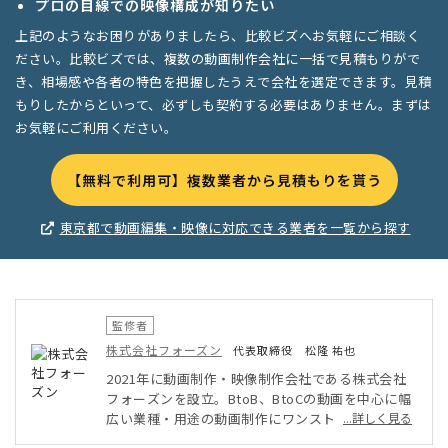
プロの目線での映像構成が知りたい
上記のようなお困りがありましたら、比較ビズへお気軽にご相談く
ださい。比較ビズでは、複数の動画制作会社に一括で見積もりがで
き、相場感や各者の特色を把握したうえで会社を選定できます。見積
もりしたからといって、必ずしも契約する必要はありません。まずは
お気軽にご利用ください。
【無料で利用可】複数業者から見積もりを貰う
東京都で動画編集・映像に対応できる業者を一覧から探す
監修者
株式会社フォーズン
代表取締役 松隆 祐也
2021年に動画制作・映像制作会社である株式会社
フォーズンを設立。BtoB、BtoCの動画を中心に幅
広い業種・用途の動画制作にワンストップで対応。
...詳しく見る
予算内で効果を最大化する企画力に定評を持つ。動