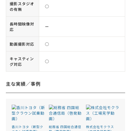
撮影スタジオ
◯
の有無
長時間映像対
ー
応
動画撮影対応
◯
キャスティン
◯
グ対応
主な実績／事例
香川トヨタ（新型ク
総務省 四国総合通信
株式会社モクラス