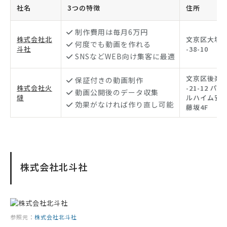
社名
3つの特徴
住所
制作費用は毎月6万円
株式会社北
文京区大塚3
何度でも動画を作れる
斗社
-38-10
SNSなどWEB向け集客に最適
文京区後楽2
保証付きの動画制作
株式会社火
-21-12 パー
動画公開後のデータ収集
燵
ルハイム安
効果がなければ作り直し可能
藤坂4F
株式会社北斗社
参照元：
株式会社北斗社