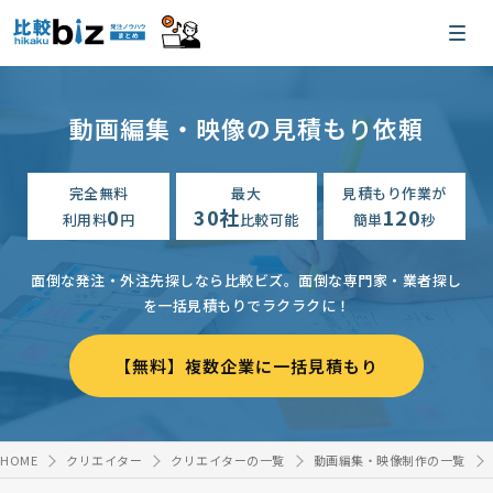
動画編集・映像の見積もり依頼
完全無料
最大
見積もり作業が
0
30社
120
利用料
円
比較可能
簡単
秒
面倒な発注・外注先探しなら比較ビズ。
面倒な専門家・業者探し
を一括見積もりでラクラクに！
【無料】複数企業に一括見積もり
HOME
クリエイター
クリエイターの一覧
動画編集・映像制作の一覧