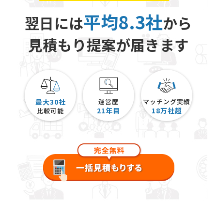
平均8.3社
翌日には
から
見積もり提案が届きます
最大30社
運営歴
マッチング実績
21
年目
18
万社超
比較可能