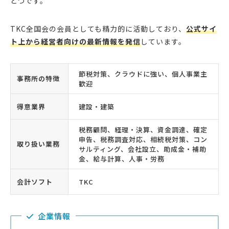
とつです。
TKC全国会の会員としても精力的に活動しており、
公式サイ
ト上から経営者向けの最新情報を発信
しています。
節税対策、クラウドに強い、個人事業主
事務所の特徴
歓迎
得意業界
建設・建築
税務顧問、経理・決算、資金調達、確定
申告、税務調査対応、相続税対策、コン
取り扱い業務
サルティング、会社設立、助成金・補助
金、給与計算、人事・労務
会計ソフト
TKC
企業情報