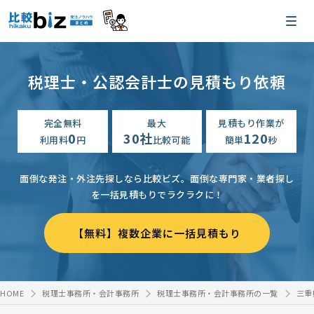
税理士・公認会計士の見積もり依頼
完全無料
最大
見積もり作業が
0
30社
120
利用料
円
比較可能
簡単
秒
面倒な発注・外注先探しなら比較ビズ。
面倒な専門家・業者探し
を一括見積もりでラクラクに！
【無料】複数企業に一括見積もり
HOME
税理士事務所・会計事務所
税理士事務所・会計事務所の一覧
三重