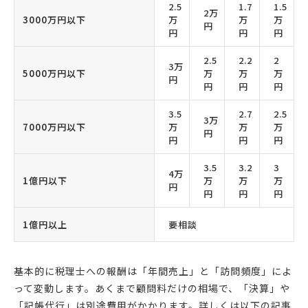
2.5
1.7
1.5
2万
3000万円以下
万
万
万
円
円
円
円
2.5
2.2
2
3万
5000万円以下
万
万
万
円
円
円
円
3.5
2.7
2.5
3万
7000万円以下
万
万
万
円
円
円
円
3.5
3.2
3
4万
1億円以下
万
万
万
円
円
円
円
1億円以上
要相談
基本的に税理士への報酬は「年間売上」と「訪問頻度」によ
って変動します。あくまで顧問料だけの相場で、「決算」や
「記帳代行」は別途費用がかかります。詳しくは以下の記事