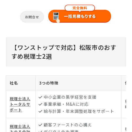
お問合せ
【ワンストップで対応】松阪市のおす
すめ税理士2選
社名
3つの特徴
住
中小企業の黒字経営を支援
税理士法人
松
事業承継・M&Aに対応
トータルサ
町1
ポート
給与計算・年末調整処理をサポート
顧客ファーストの心構え
税理士法人
松
デジタル化を推進
みのる会計