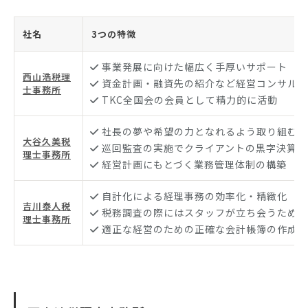
社名
3つの特徴
事業発展に向けた幅広く手厚いサポート
西山浩税理
資金計画・融資先の紹介など経営コンサル業
士事務所
TKC全国会の会員として精力的に活動
社長の夢や希望の力となれるよう取り組む事
大谷久美税
巡回監査の実施でクライアントの黒字決算を
理士事務所
経営計画にもとづく業務管理体制の構築
自計化による経理事務の効率化・精緻化
吉川泰人税
税務調査の際にはスタッフが立ち会うため安
理士事務所
適正な経営のための正確な会計帳簿の作成