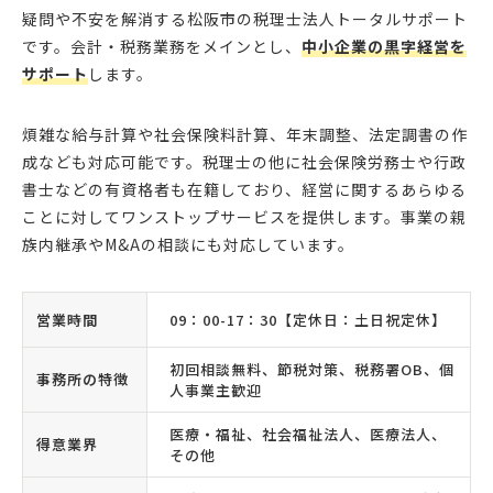
疑問や不安を解消する松阪市の税理士法人トータルサポート
です。会計・税務業務をメインとし、
中小企業の黒字経営を
サポート
します。
煩雑な給与計算や社会保険料計算、年末調整、法定調書の作
成なども対応可能です。税理士の他に社会保険労務士や行政
書士などの有資格者も在籍しており、経営に関するあらゆる
ことに対してワンストップサービスを提供します。事業の親
族内継承やM&Aの相談にも対応しています。
営業時間
09：00-17：30【定休日：土日祝定休】
初回相談無料、節税対策、税務署OB、個
事務所の特徴
人事業主歓迎
医療・福祉、社会福祉法人、医療法人、
得意業界
その他