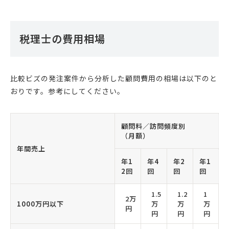
税理士の費用相場
比較ビズの発注案件から分析した顧問費用の相場は以下のと
おりです。参考にしてください。
顧問料／訪問頻度別
（月額）
年間売上
年1
年4
年2
年1
2回
回
回
回
1.5
1.2
1
2万
1000万円以下
万
万
万
円
円
円
円