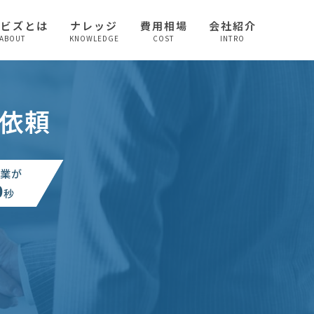
較ビズとは
ナレッジ
費用相場
会社紹介
ABOUT
KNOWLEDGE
COST
INTRO
依頼
業が
0
秒