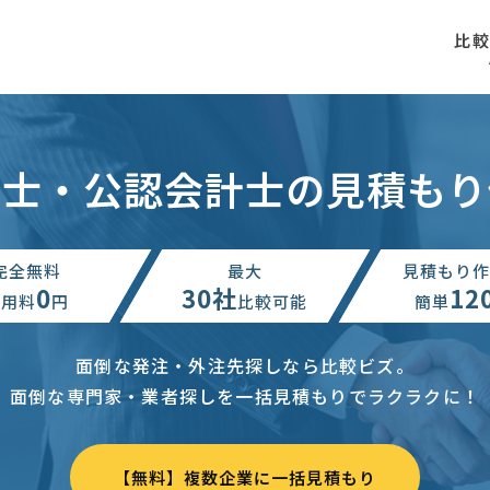
比
理士・公認会計士の見積もり
完全無料
最大
見積もり作
0
30社
12
利用料
円
比較可能
簡単
面倒な発注・外注先探しなら比較ビズ。
面倒な専門家・業者探しを一括見積もりでラクラクに！
【無料】複数企業に一括見積もり