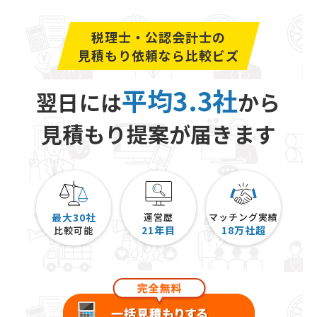
税理士・公認会計士の
見積もり依頼なら比較ビズ
平均3.3社
翌日には
から
見積もり提案が届きます
最大30社
運営歴
マッチング実績
21
年目
18
万社超
比較可能