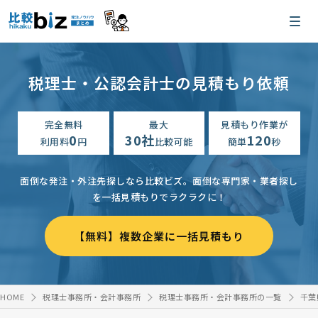
税理士・公認会計士の見積もり依頼
完全無料
最大
見積もり作業が
0
30社
120
利用料
円
比較可能
簡単
秒
面倒な発注・外注先探しなら比較ビズ。
面倒な専門家・業者探し
を一括見積もりでラクラクに！
【無料】複数企業に一括見積もり
HOME
税理士事務所・会計事務所
税理士事務所・会計事務所の一覧
千葉