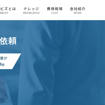
較ビズとは
ナレッジ
費用相場
会社紹介
ABOUT
KNOWLEDGE
COST
INTRO
依頼
業が
0
秒