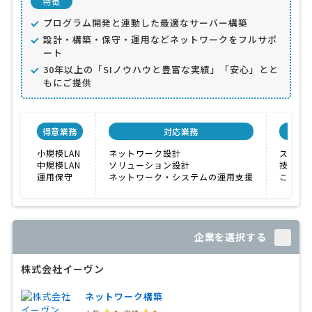
特徴
プログラム開発と連動した最適なサーバー構築
設計・構築・保守・運用などネットワークをフルサポ
ート
30年以上の「SIノウハウと豊富な実績」「安心」とと
もにご提供
得意業務
対応業務
会社
小規模LAN
ネットワーク設計
スピー
中規模LAN
ソリューション設計
技術力
運用保守
ネットワーク・システムの運用支援
こまめ
企業を選択する
株式会社イーヴン
ネットワーク構築