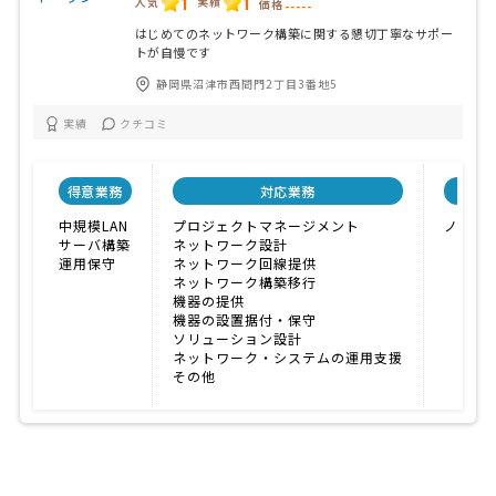
1
1
人気
実績
価格
-----
はじめてのネットワーク構築に関する懇切丁寧なサポー
トが自慢です
静岡県沼津市西間門2丁目3番地5
実績
クチコミ
得意業務
対応業務
会社
中規模LAN
プロジェクトマネージメント
ノウハ
サーバ構築
ネットワーク設計
運用保守
ネットワーク回線提供
ネットワーク構築移行
機器の提供
機器の設置据付・保守
ソリューション設計
ネットワーク・システムの運用支援
その他