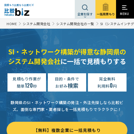
見積もり比較なら比較ビズ
MENU
一括見積もり
企業を探す
HOME
システム開発会社
システム開発会社の一覧
SI（システムインテ
SI・ネットワーク構築が得意な静岡県の
システム開発会社
に一括で見積もりする
見積もり作業が
目的・条件で
完全無料
120
検索
0
簡単
秒
お好み
利用料
円
静岡県のSI・ネットワーク構築の発注・外注先探しなら比較ビ
ズ。
面倒な専門家・業者探しを一括見積もりでラクラクに！
【無料】複数企業に一括見積もり