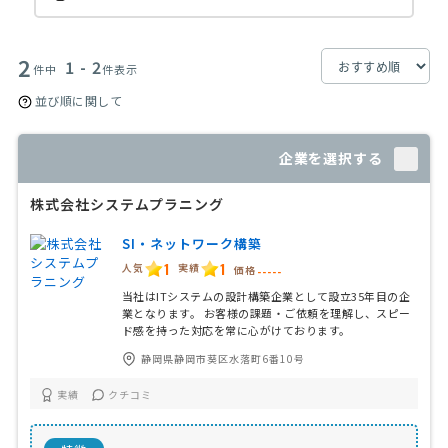
2
1 - 2
件中
件表示
並び順に関して
企業を選択する
株式会社システムプラニング
SI・ネットワーク構築
1
1
人気
実績
価格
-----
当社はITシステムの設計構築企業として設立35年目の企
業となります。 お客様の課題・ご依頼を理解し、スピー
ド感を持った対応を常に心がけております。
静岡県静岡市葵区水落町6番10号
実績
クチコミ