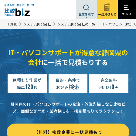
見積もり比較なら比較ビズ
MENU
一括見積もり
企業を探す
HOME
システム開発会社
システム開発会社の一覧
IT・パソコン（PC
IT・パソコンサポートが得意な静岡県の
会社
に一括で見積もりする
見積もり作業が
目的・条件で
完全無料
120
検索
0
簡単
秒
お好み
利用料
円
静岡県のIT・パソコンサポートの発注・外注先探しなら比較ビ
ズ。
面倒な専門家・業者探しを一括見積もりでラクラクに！
【無料】複数企業に一括見積もり