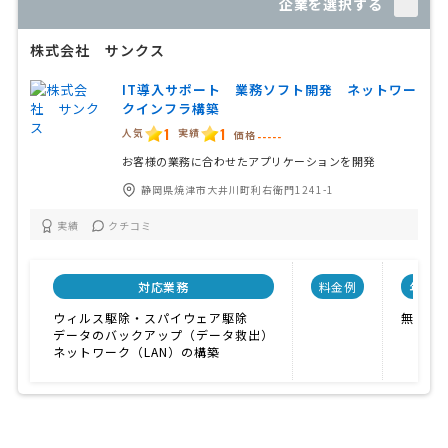
企業を選択する
株式会社 サンクス
IT導入サポート 業務ソフト開発 ネットワー
クインフラ構築
1
1
人気
実績
価格
-----
お客様の業務に合わせたアプリケーションを開発
静岡県焼津市大井川町利右衛門1241-1
実績
クチコミ
対応業務
料金例
年間顧
ウィルス駆除・スパイウェア駆除
無し
データのバックアップ（データ救出）
ネットワーク（LAN）の構築