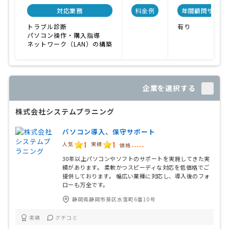
対応業務
料金例
年間顧問サービ
トラブル診断
有り
パソコン操作・購入指導
ネットワーク（LAN）の構築
企業を選択する
株式会社システムプラニング
パソコン導入、保守サポート
1
1
人気
実績
価格
-----
30年以上パソコンやソフトのサポートを実施してきた実
績があります。 柔軟かつスピーディな対応を低価格でご
提供しております。 幅広い業種に対応し、導入後のフォ
ローも万全です。
静岡県静岡市葵区水落町6番10号
実績
クチコミ