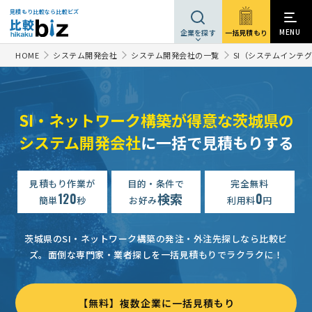
見積もり比較なら比較ビズ
MENU
一括見積もり
企業を探す
HOME
システム開発会社
システム開発会社の一覧
SI（システムインテ
SI・ネットワーク構築が得意な茨城県の
システム開発会社
に一括で見積もりする
見積もり作業が
目的・条件で
完全無料
120
検索
0
簡単
秒
お好み
利用料
円
茨城県のSI・ネットワーク構築の発注・外注先探しなら比較ビ
ズ。
面倒な専門家・業者探しを一括見積もりでラクラクに！
【無料】複数企業に一括見積もり