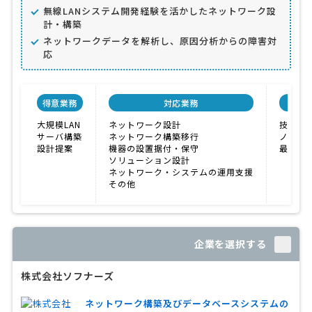
無線LANシステム開発経験を活かしたネットワーク設
計・構築
ネットワークデータを解析し、原因分析からの障害対
応
得意業務
対応業務
会社
大規模LAN
ネットワーク設計
技術力
サーバ構築
ネットワーク構築移行
ノウハ
設計提案
機器の設置据付・保守
最新情
ソリューション設計
ネットワーク・システムの運用支援
その他
企業を選択する
株式会社ソフナーズ
ネットワーク構築及びデータベースシステムの