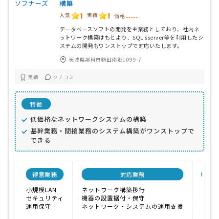
構築
1
1
人気
実績
価格
-----
データベースソフトの開発を主業務としており、社内ネ
ットワーク構築はもとより、SQL sserver等を利用したシ
ステムの開発もワンストップで対応いたします。
茨城県那珂市額田南郷1099-7
実績
クチコミ
特徴
低価格なネットワークシステムの構築
基幹業務・間接業務のシステム構築がワンストップで
できる
得意業務
対応業務
会
小規模LAN
ネットワーク構築移行
実績
セキュリティ
機器の設置据付・保守
ノウ
運用保守
ネットワーク・システムの運用支援
こま