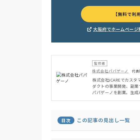
【無料で利
大阪府でホームページ
監修者
株式会社パパゲーノ
代表
株式会社iCAREでカス
ダクトの事業開発、副業で
パパゲーノを創業。生成
創作機会の創出を支援。
ヘルス・マネジメント検定
日本自殺予防学会
この記事の見出し一覧
目次