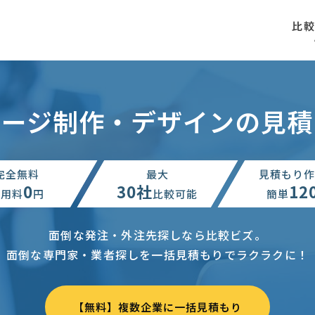
比
ページ制作・デザインの見積
完全無料
最大
見積もり作
0
30社
12
利用料
円
比較可能
簡単
面倒な発注・外注先探しなら比較ビズ。
面倒な専門家・業者探しを一括見積もりでラクラクに！
【無料】複数企業に一括見積もり