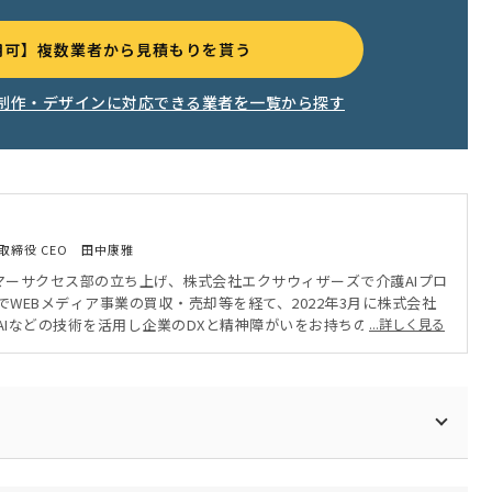
用可】複数業者から見積もりを貰う
制作・デザインに対応できる業者を一覧から探す
取締役 CEO 田中康雅
タマーサクセス部の立ち上げ、株式会社エクサウィザーズで介護AIプロ
WEBメディア事業の買収・売却等を経て、2022年3月に株式会社
AIなどの技術を活用し企業のDXと精神障がいをお持ちの方の就労・
...詳しく見る
 【保有資格】公衆衛生学修士/メンタルヘルス法務主任者/メンタル
1種/第一種衛生管理者/FP3級 【所属学会】日本産業保健法学会/