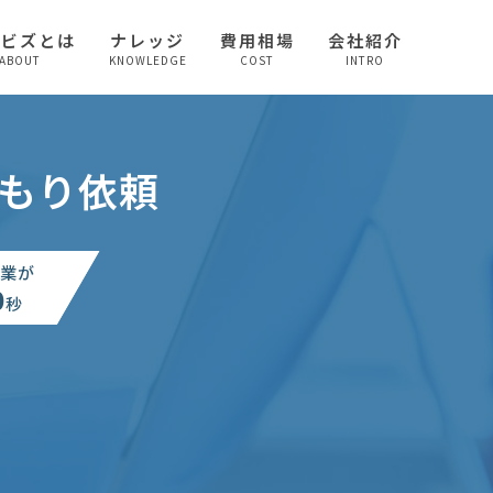
較ビズとは
ナレッジ
費用相場
会社紹介
ABOUT
KNOWLEDGE
COST
INTRO
もり依頼
業が
0
秒