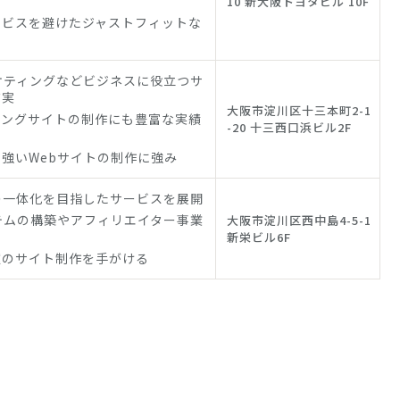
10 新大阪トヨタビル 10F
ービスを避けたジャストフィットな
ケティングなどビジネスに役立つサ
充実
大阪市淀川区十三本町2-1
ィングサイトの制作にも豊富な実績
-20 十三西口浜ビル2F
に強いWebサイトの制作に強み
の一体化を目指したサービスを展開
テムの構築やアフィリエイター事業
大阪市淀川区西中島4-5-1
新栄ビル6F
種のサイト制作を手がける