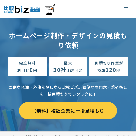
ホームページ制作・デザインの見積も
り依頼
完全無料
最大
見積もり作業が
0
30社
120
利用料
円
比較可能
簡単
秒
面倒な発注・外注先探しなら比較ビズ。
面倒な専門家・業者探し
を一括見積もりでラクラクに！
【無料】複数企業に一括見積もり