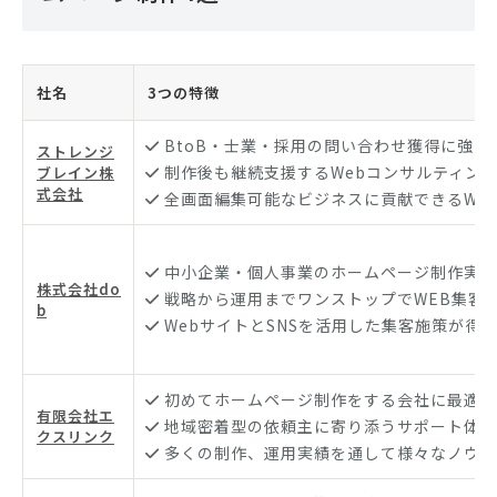
社名
3つの特徴
BtoB・士業・採用の問い合わせ獲得に強い
ストレンジ
制作後も継続支援するWebコンサルティン
ブレイン株
式会社
全画面編集可能なビジネスに貢献できるWe
中小企業・個人事業のホームページ制作実績
株式会社do
戦略から運用までワンストップでWEB集客
b
WebサイトとSNSを活用した集客施策が得
初めてホームページ制作をする会社に最適な
有限会社エ
地域密着型の依頼主に寄り添うサポート体制
クスリンク
多くの制作、運用実績を通して様々なノウハ