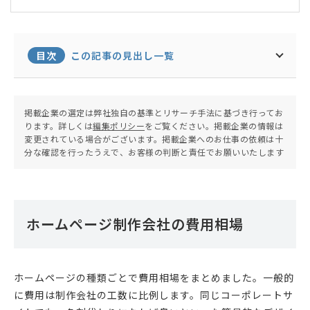
や根拠】を組み合わせたサービスを提供。お客様伴
走型のサービスにアイデアを乗せて「一緒に盛り上
がるサービスを考える」ことを得意とする。
目次
この記事の見出し一覧
掲載企業の選定は弊社独自の基準とリサーチ手法に基づき行ってお
ります。詳しくは
編集ポリシー
をご覧ください。掲載企業の情報は
変更されている場合がございます。掲載企業へのお仕事の依頼は十
分な確認を行ったうえで、お客様の判断と責任でお願いいたします
ホームページ制作会社の費用相場
ホームページの種類ごとで費用相場をまとめました。一般的
に費用は制作会社の工数に比例します。同じコーポレートサ