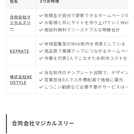
社名
3つの特徴
依頼主が自分で更新できるホームページの作
合同会社マ
お客様と共にサイトを作り上げていくWeb
ジカルスリ
ー
相談料無料でリーズナブルな明瞭会計
地域密着型のWeb制作を得意としている
高品質で業績アップにつながるホームページ
KEPRATE
作業を代表1人でこなすため制作コストを抑
当社制作のテンプレート試用で、デザイン提
株式会社NE
営業担当0人で人件費削減で価格に還元
OSTYLE
しつこい勧誘など必要不要のサービスは一切
合同会社マジカルスリー