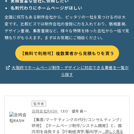
実績豊富な会社に依頼したい
名刺代わりにホームページがほしい
全国に何万もある制作会社から、ピッタリの一社を見つけるのは大
変です。比較ビズでは制作会社の登録に力を入れており、価格重視、
デザイン重視、集客重視など、様々な特徴を持った会社から一括で見
積もりがもらえます。まずはお気軽にご相談ください。
【無料で利用可】複数業者から見積もりを貰う
大阪府でホームページ制作・デザインに対応できる業者を一覧か
ら探す
監修者
合同会社RASH
CEO 望月 昌一
【集客/マーケティングの代行/コンサルティング/
研修】【ホームページ制作/システム開発】と、国
内初を自負する【行動経済学/脳科学/心理学の理論
...詳しく見る