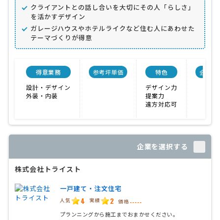
クライアントとの話し合いを大切にその人「らしさ」
を活かすデザイン
ガレージハウスやホテルライクなど住む人にあわせた
テーマづくりが得意
得意業務
参考坪単価
特色
会社規
設計・デザイン
デザイン力
外装・内装
提案力
遠方対応可
企業を選択する
株式会社トライスト
一戸建て・注文住宅
4
2
人気
実績
価格
-----
プランニングから施工までおまかせください。