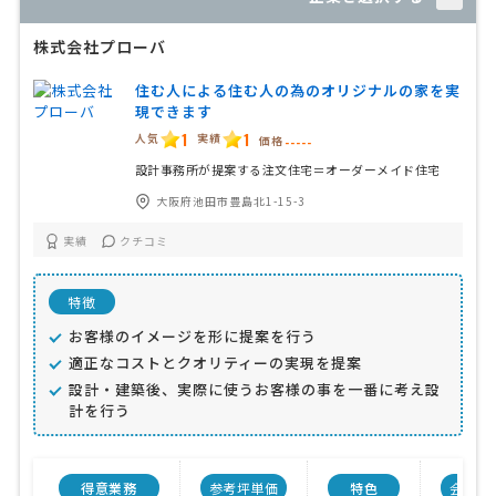
株式会社プローバ
住む人による住む人の為のオリジナルの家を実
現できます
1
1
人気
実績
価格
-----
設計事務所が提案する注文住宅＝オーダーメイド住宅
大阪府池田市豊島北1-15-3
実績
クチコミ
特徴
お客様のイメージを形に提案を行う
適正なコストとクオリティーの実現を提案
設計・建築後、実際に使うお客様の事を一番に考え設
計を行う
得意業務
参考坪単価
特色
会社規