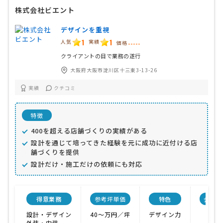
株式会社ビエント
デザインを重視
1
1
人気
実績
価格
-----
クライアントの目で業務の遂行
大阪府大阪市淀川区十三東3-13-26
実績
クチコミ
特徴
400を超える店舗づくりの実績がある
設計を通じて培ってきた経験を元に成功に近付ける店
舗づくりを提供
設計だけ・施工だけの依頼にも対応
得意業務
参考坪単価
特色
会社規
設計・デザイン
40〜万円／坪
デザイン力
外装・内装