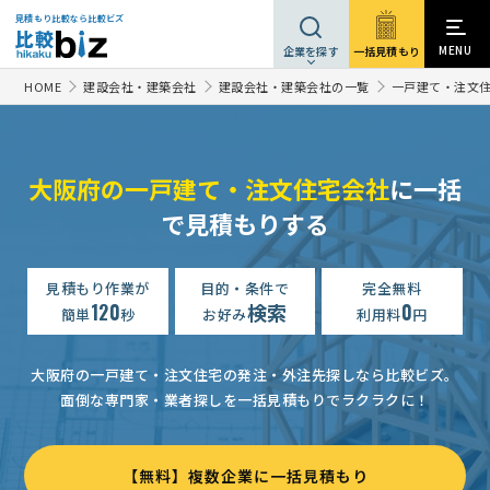
見積もり比較なら比較ビズ
MENU
一括見積もり
企業を探す
HOME
建設会社・建築会社
建設会社・建築会社の一覧
一戸建て・注文
大阪府の一戸建て・注文住宅会社
に一括
で見積もりする
一戸建て・注文住宅設計見積
予算上限なし
大阪府
一戸建て・注文住宅施工の見積り
見積もり作業が
目的・条件で
5000万円まで
完全無料
大阪府
120
検索
0
簡単
秒
お好み
利用料
円
一戸建て・注文住宅施工の見積り
相談して決めたい
大阪府
一戸建て・注文住宅施工の見積り
相談して決めたい
大阪府
大阪府の一戸建て・注文住宅の発注・外注先探しなら比較ビズ。
面倒な専門家・業者探しを一括見積もりでラクラクに！
一戸建て・注文住宅施工の見積り
3000万円まで
大阪府
【急募】【２階建木造】一戸建て・注文住宅施工の見積り
予算
【無料】複数企業に一括見積もり
一戸建て・注文住宅施工の見積り
予算上限なし
大阪府