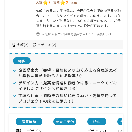
5
2
人気
実績
価格
-----
依頼主の想いに寄り添い、合理的思考と柔軟な発想を融
合したユニークなアイデアで期待にお応えします。 ハウ
スメーカーなどと異なり、あらゆる構造に対応し、ご予
算も踏まえたメリハリをつけた設計が可能です。
大阪府大阪市北区中之島4丁目1-17 瑛長ビル3F
実績(5)
クチコミ(2)
特徴
企画提案力（要望・目標により良く応える合理的思考
と柔軟な発想を融合させる提案力）
デザイン力（提案を情緒に働きかけるユニークでイキ
イキしたデザインへ昇華させる）
丁寧な仕事（依頼主の想いに寄り添い・愛情を持って
プロジェクトの成功に尽力す）
得意業務
参考坪単価
特色
会社規
設計・デザイン
デザイン力
3人