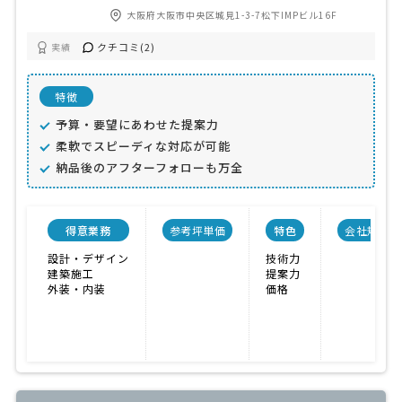
大阪府大阪市中央区城見1-3-7松下IMPビル16F
クチコミ(2)
実績
特徴
予算・要望にあわせた提案力
柔軟でスピーディな対応が可能
納品後のアフターフォローも万全
得意業務
参考坪単価
特色
会社規模
設計・デザイン
技術力
建築施工
提案力
外装・内装
価格