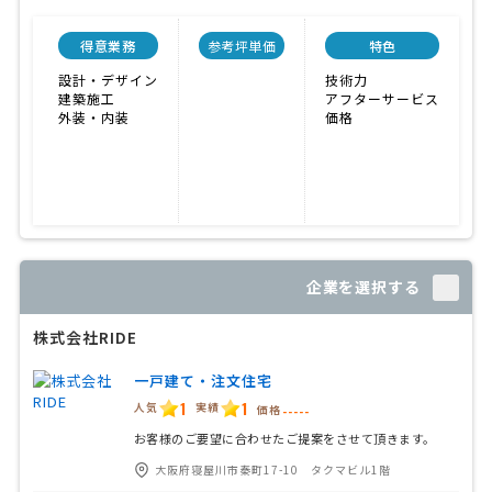
得意業務
参考坪単価
特色
設計・デザイン
技術力
建築施工
アフターサービス
外装・内装
価格
企業を選択する
株式会社RIDE
一戸建て・注文住宅
1
1
人気
実績
価格
-----
お客様のご要望に合わせたご提案をさせて頂きます。
大阪府寝屋川市秦町17-10 タクマビル1階