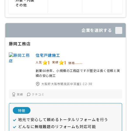
その他
企業を選択する
藤岡工務店
住宅戸建施工
1
1
人気
実績
価格
-----
創業60余年、小規模の工務店ですが歴史は長く信頼と実
績の安心施工
大阪府大阪市鶴見区中茶屋1-12-38
実績
クチコミ
特徴
地元で安心して頼めるトータルリフォームを行う
どんなに無理難題のリフォームも対応可能