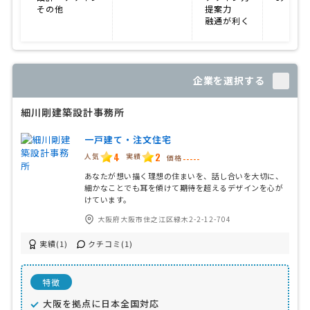
その他
提案力
融通が利く
企業を選択する
細川剛建築設計事務所
一戸建て・注文住宅
4
2
人気
実績
価格
-----
あなたが想い描く理想の住まいを、話し合いを大切に、
細かなことでも耳を傾けて期待を超えるデザインを心が
けています。
大阪府大阪市住之江区緑木2-2-12-704
実績(1)
クチコミ(1)
特徴
大阪を拠点に日本全国対応