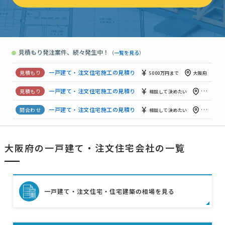
一戸建て・注文住宅施工の見積り
700万円まで
大阪府
既存のシャッター付きガレージを利用してエネルギーの再生を重視した住めることを視 …
見積もり発注案件、続々発生中！
●
（
一覧を見る
）
一戸建て・注文住宅施工の見積り
予算上限なし
大阪府
一戸建て・注文住宅設計見積
予算上限なし
大阪府
一戸建て・注文住宅施工の見積り
5000万円まで
大阪府
一戸建て・注文住宅施工の見積り
相談して決めたい
大阪府
一戸建て・注文住宅施工の見積り
相談して決めたい
大阪府
大阪府の一戸建て・注文住宅会社の一覧
一戸建て・注文住宅施工の見積り
3000万円まで
大阪府
【急募】【２階建木造】一戸建て・注文住宅施工の見積り
予算
一戸建て・注文住宅・住宅建築の相場を見る