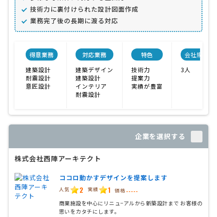
技術力に裏付けられた設計図面作成
業務完了後の長期に渡る対応
得意業務
対応業務
特色
会社規模
建築設計
建築デザイン
技術力
3人
耐震設計
建築設計
提案力
意匠設計
インテリア
実績が豊富
耐震設計
企業を選択する
株式会社西陣アーキテクト
ココロ動かすデザインを提案します
2
1
人気
実績
価格
-----
商業施設を中心にリニュ−アルから新築設計まで お客様の
思いをカタチにします。