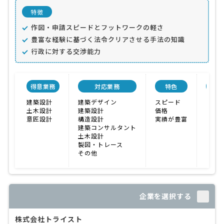
特徴
作図・申請スピードとフットワークの軽さ
豊富な経験に基づく法令クリアさせる手法の知識
行政に対する交渉能力
得意業務
対応業務
特色
会社
建築設計
建築デザイン
スピード
土木設計
建築設計
価格
意匠設計
構造設計
実績が豊富
建築コンサルタント
土木設計
製図・トレース
その他
企業を選択する
株式会社トライスト