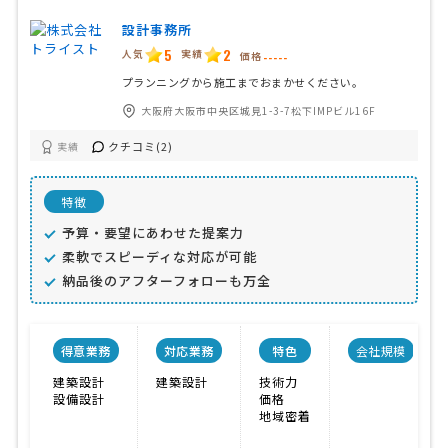
設計事務所
5
2
人気
実績
価格
-----
プランニングから施工までおまかせください。
大阪府大阪市中央区城見1-3-7松下IMPビル16F
クチコミ(2)
実績
特徴
予算・要望にあわせた提案力
柔軟でスピーディな対応が可能
納品後のアフターフォローも万全
得意業務
対応業務
特色
会社規模
建築設計
建築設計
技術力
設備設計
価格
地域密着