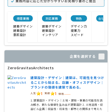
業務内容に応じた分かりやすいお見積り書のご提出
得意業務
対応業務
特色
会社規模
建築デザイン
建築デザイン
デザイン力
建築設計
建築設計
提案力
意匠設計
インテリア
スピード
企業を選択する
ZeroGravitasArchitects
建築設計・デザイン｜建築は、可能性を見つけ
ることから始まる。店舗・オフィスデザイン｜
ブランドの価値を建築で高める。
1
1
人気
実績
価格
-----
1. 建築設計・デザイン｜土地・建物・事業の可能性を読
み解き、新たな価値を生み出す建築設計 2. 土地活用・収
益ビル企画｜収益性・将来性・都市との関係まで考えた