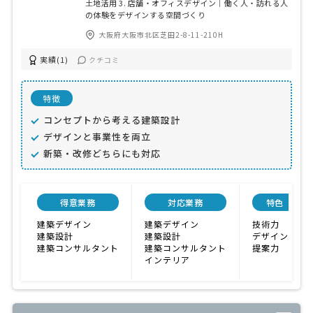
土地活用 3. 店舗・オフィスデザイン｜働く人・訪れる人
の体験をデザインする空間づくり
大阪府大阪市北区芝田2-8-11-210H
実績(1)
クチコミ
特徴
コンセプトから考える建築設計
デザインと事業性を両立
新築・改修どちらにも対応
得意業務
対応業務
特色
建築デザイン
建築デザイン
技術力
建築設計
建築設計
デザイン力
建築コンサルタント
建築コンサルタント
提案力
インテリア