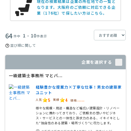
現在の検索結果は企業の所在地での一覧と
なります。
大阪府のご依頼に対応できる企
業（176社）で探したい方はこちら。
64
1 - 10
件中
件表示
並び順に関して
企業を選択する
一級建築士事務所 マとバ...
経験豊かな提案力×丁寧な仕事！男女の建築家
ユニット
5
4
人気
実績
価格
-----
様々な規模・用途・構造など幅広い建築設計・リノベー
ションに携わってきており、ご依頼主の想いやビジネ
ス・サービスとの一体性と訴求力のある、イキイキとし
た”独自性のある建築・場所づくり”に尽力します。