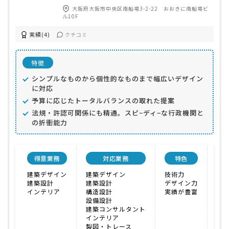
大阪府大阪市中央区南船場3-2-22 おおきに南船場ビ
ル10F
実績(4)
クチコミ
特徴
シンプルなものから個性的なものまで幅広いデザイン
に対応
予算に応じたトータルバランスの取れた提案
法規・許認可関係にも精通。スピ−ディ−な行政機関と
の折衝能力
得意業務
対応業務
特色
会
建築デザイン
建築デザイン
技術力
建築設計
建築設計
デザイン力
インテリア
構造設計
実績が豊富
設備設計
建築コンサルタント
インテリア
製図・トレース