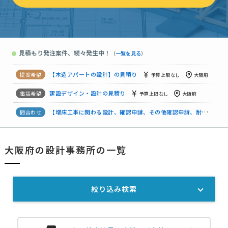
【新たな平面図・配置図の作成依頼】建設デザイン・設計の見積り
建設デザイン・設計の見積り
予算上限なし
大阪府
見積もり発注案件、続々発生中！
●
（
一覧を見る
）
【大阪府近郊で土地購入から新築アパート建築】建設デザイン・設計の見積り
建設デザイン・設計の見積り
相談して決めたい
大阪府
【木造アパートの設計】の見積り
予算上限なし
大阪府
建設デザイン・設計の見積り
予算上限なし
大阪府
【増床工事に関わる設計、確認申請、その他確認申請、耐火等々】の見積り依頼
大阪府の設計事務所の一覧
【大阪市天王寺区のボリュームチェック】建設デザイン・設計の見積り
建設デザイン・設計の見積り
70万円まで
大阪府
絞り込み検索