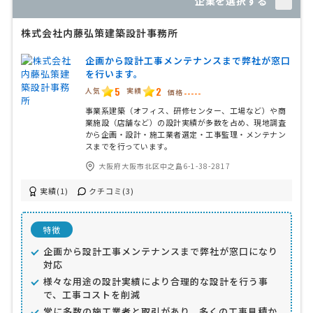
企業を選択する
株式会社内藤弘策建築設計事務所
企画から設計工事メンテナンスまで弊社が窓口
を行います。
5
2
人気
実績
価格
-----
事業系建築（オフィス、研修センター、工場など）や商
業施設（店舗など）の設計実績が多数を占め、現地調査
から企画・設計・施工業者選定・工事監理・メンテナン
スまでを行っています。
大阪府大阪市北区中之島6-1-38-2817
実績(1)
クチコミ(3)
特徴
企画から設計工事メンテナンスまで弊社が窓口になり
対応
様々な用途の設計実績により合理的な設計を行う事
で、工事コストを削減
常に多数の施工業者と取引があり、多くの工事見積か