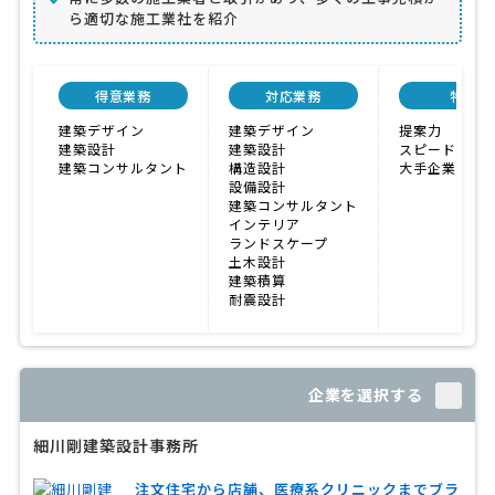
ら適切な施工業社を紹介
得意業務
対応業務
特色
建築デザイン
建築デザイン
提案力
建築設計
建築設計
スピード
建築コンサルタント
構造設計
大手企業の実
設備設計
建築コンサルタント
インテリア
ランドスケープ
土木設計
建築積算
耐震設計
企業を選択する
細川剛建築設計事務所
注文住宅から店舗、医療系クリニックまでブラ