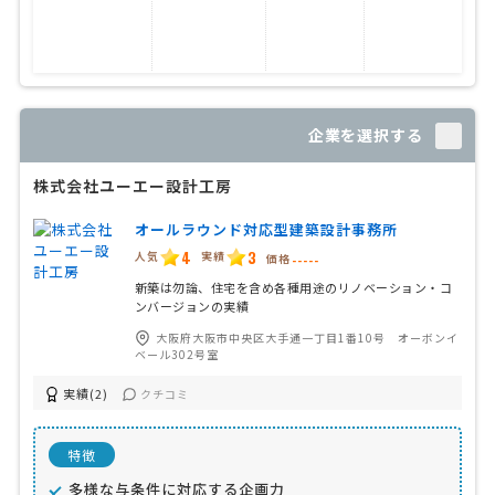
企業を選択する
株式会社ユーエー設計工房
オールラウンド対応型建築設計事務所
4
3
人気
実績
価格
-----
新築は勿論、住宅を含め各種用途のリノベーション・コ
ンバージョンの実績
大阪府大阪市中央区大手通一丁目1番10号 オーボンイ
ベール302号室
実績(2)
クチコミ
特徴
多様な与条件に対応する企画力