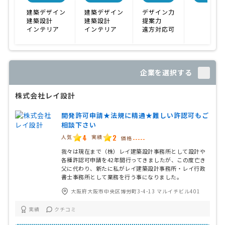
建築デザイン
建築デザイン
デザイン力
建築設計
建築設計
提案力
インテリア
インテリア
遠方対応可
企業を選択する
株式会社レイ設計
開発許可申請★法規に精通★難しい許認可もご
相談下さい
4
2
人気
実績
価格
-----
我々は現在まで（株）レイ建築設計事務所として設計や
各種許認可申請を42年間行ってきましたが、この度亡き
父に代わり、新たに私がレイ建築設計事務所・レイ行政
書士事務所として業務を行う事になりました。
大阪府大阪市中央区博労町3-4-13 マルイチビル401
実績
クチコミ