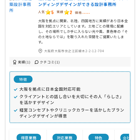
ンディングデザインができる設計事務所
5
2
人気
実績
価格
-----
大阪を拠点に関東、北陸、四国地方に実績があり日本全
国を対応エリアとしています。土地ごとの環境に配慮
し、その場所でしか手に入らない光や風、景色等の「そ
の土地ならでは」を取り入れた空間をご提案いたしま
す。
大阪府大阪市住之江区緑木2-2-12-704
実績(1)
クチコミ(1)
特徴
大阪を拠点に日本全国対応可能
クライアントとの話し合いを大切にその人「らしさ」
を活かすデザイン
経営コンセプトやクリニックカラーを活かしたブラン
ディングデザインが得意
得意業務
対応業務
特色
会社規模