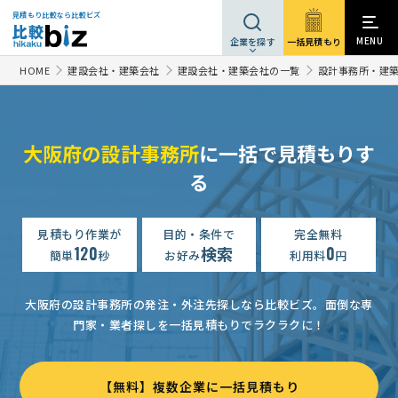
見積もり比較なら比較ビズ
MENU
一括見積もり
企業を探す
HOME
建設会社・建築会社
建設会社・建築会社の一覧
設計事務所・建
大阪府の設計事務所
に一括で見積もりす
る
建設デザイン・設計の見積り
相談して決めたい
大阪府
【木造アパートの設計】の見積り
見積もり作業が
目的・条件で
予算上限なし
完全無料
大阪府
120
検索
0
簡単
秒
お好み
利用料
円
建設デザイン・設計の見積り
予算上限なし
大阪府
【増床工事に関わる設計、確認申請、その他確認申請、耐火等々】の見積り依頼
大阪府の設計事務所の発注・外注先探しなら比較ビズ。
面倒な専
門家・業者探しを一括見積もりでラクラクに！
【大阪市天王寺区のボリュームチェック】建設デザイン・設計の見積り
建設デザイン・設計の見積り
70万円まで
大阪府
【無料】複数企業に一括見積もり
建設デザイン・設計の見積り
予算上限なし
大阪府