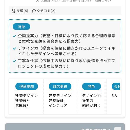
大阪府大阪市北区中之島4丁目1-17 瑛長ビル3F
実績(5)
クチコミ(2)
特徴
企画提案力（要望・目標により良く応える合理的思考
と柔軟な発想を融合させる提案力）
デザイン力（提案を情緒に働きかけるユニークでイキ
イキしたデザインへ昇華させる）
丁寧な仕事（依頼主の想いに寄り添い愛情を持ってプ
ロジェクトの成功に尽力す）
得意業務
対応業務
特色
会社規模
建築デザイン
建築デザイン
デザイン力
3人
建築設計
建築設計
提案力
意匠設計
インテリア
融通が利く