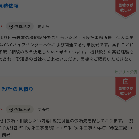
見積依頼
い
愛知県
依頼地域
ーおよび付帯装置の機械設計をご担当いただける設計事務所様・個人事業
象はCNCパイプベンダー本体および関連する付帯設備です。案件ごとに
都度ご相談のうえ決定したいと考えています。 機械設計の実務経験を
であれば愛知県の当社へご来社いただき、実機をご確認いただきなが
ヒアリング済
・設計の見積り
い
長野県
依頼地域
他 [依頼・相談したい内容] 確定測量の依頼先を探しております。 [施
[検討基準] [対象工事面積] 251平米 [対象工事の詳細] [希望工期] 1
、備考]