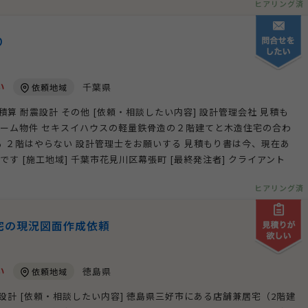
ヒアリング済
り
い
千葉県
依頼地域
積算 耐震設計 その他 [依頼・相談したい内容] 設計管理会社 見積も
ォーム物件 セキスイハウスの軽量鉄骨造の２階建てと木造住宅の合わ
 ２階はやらない 設計管理士をお願いする 見積もり書は今、現在あ
す [施工地域] 千葉市花見川区幕張町 [最終発注者] クライアント
ヒアリング済
宅の現況図面作成依頼
い
徳島県
依頼地域
築設計 [依頼・相談したい内容] 徳島県三好市にある店舗兼居宅（2階建