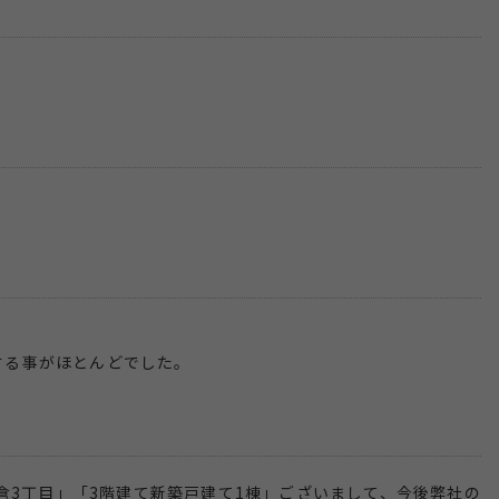
。
計する事がほとんどでした。
倉3丁目」「3階建て新築戸建て1棟」ございまして、今後弊社の