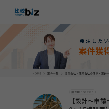
発注した
案件獲
HOME
案件一覧
建設会社・建築会社の仕事・案件
案件ID：989326
【設計～申請