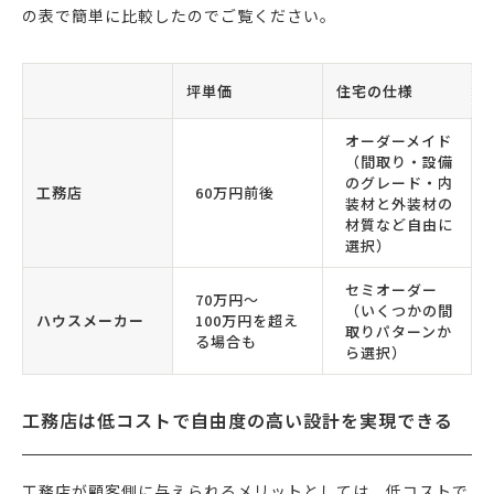
の表で簡単に比較したのでご覧ください。
坪単価
住宅の仕様
オーダーメイド
（間取り・設備
のグレード・内
工務店
60万円前後
装材と外装材の
材質など自由に
選択）
セミオーダー
70万円〜
（いくつかの間
ハウスメーカー
100万円を超え
取りパターンか
る場合も
ら選択）
工務店は低コストで自由度の高い設計を実現できる
工務店が顧客側に与えられるメリットとしては、低コストで