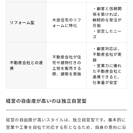
・顧客と信頼関
係を築ければ、
木造住宅のリフ
継続的な受注が
リフォーム型
ォームに特化
可能
・安定したニー
ズ
・顧客対応は、
不動産会社が実
不動産会社が住
施
不動産会社との連
宅や建物付きの
・営業力に優れ
携
土地を販売する
た不動産会社と
際、建築を実施
連携できると、
仕事量が安定
経営の自由度が高いのは独立自営型
経営の自由度が高いスタイルは、独立自営型です。基本的に
営業や工事を自社で対応する形となるため、自身の意向に沿