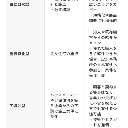
独立自営型
計と施工
広いエリアをカ
・融資相談
バー
・規格化や商品
開発にも積極的
・知人や既存顧
客からの紹介が
メイン
・優れた職人を
施行特化型
注文住宅の施行
多く確保できた
場合、設計事務
所の入札案件へ
参加し、案件を
受注可能
・顧客と契約す
る機会はなく、
ハウスメーカー
営業力や交渉力
や分譲住宅を扱
に不安を抱える
下請け型
う企業からの下
方でも案件を受
請け施工案件に
注可能
特化
・技術力とスピ
ードを兼備