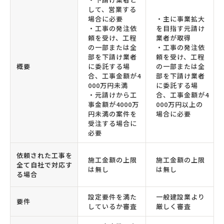
して、営業する
場合に必要
・主に事業拡大
・工事の発注依
を目指す元請け
頼を受け、工程
業者が取得
の一部または全
・工事の発注依
部を下請け業者
頼を受け、工程
概要
に委託する場
の一部または全
合、工事金額が4
部を下請け業者
000万円未満
に委託する場
・元請けから工
合、工事金額が4
事金額が4000万
000万円以上の
円未満の案件を
場合に必要
受注する場合に
必要
依頼された工事を
施工金額の上限
施工金額の上限
全て自社で対応す
は無し
は無し
る場合
設定要件を満た
一般建設業より
要件
しているか審査
厳しく審査