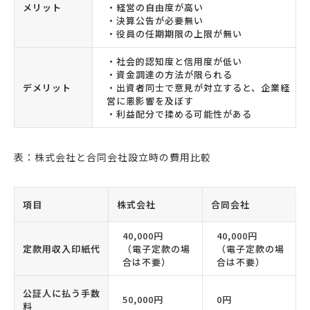
メリット
・経営の自由度が高い
・決算公告が必要無い
・役員の任期期限の上限が無い
・社会的認知度と信用度が低い
・資金調達の方法が限られる
デメリット
・出資者同士で意見が対立すると、企業経
営に悪影響を及ぼす
・利益配分で揉める可能性がある
表：株式会社と合同会社設立時の費用比較
項目
株式会社
合同会社
40,000円
40,000円
定款用収入印紙代
（電子定款の場
（電子定款の場
合は不要）
合は不要）
公証人に払う手数
50,000円
0円
料