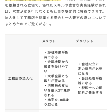
を依頼される立場で、優れたスキルや豊富な実務経験があれ
ば、営業活動を行わなくとも仕事を安定的に獲得できます。
法人化して工務店を開業する場合と一人親方の違いについて
まとめたのでご覧ください。
メリット
デメリット
・節税効果が期
待できる
・金融機関から
・会社設立に一
融資を受けやす
定の費用が必要
い
になる
・大手企業とも
工務店の法人化
・会計処理が複
取引が望める
雑になる
・消費税の支払
・税理士への顧
いを最大2年免除
問料が発生する
される
・赤字を10年繰
り越せる